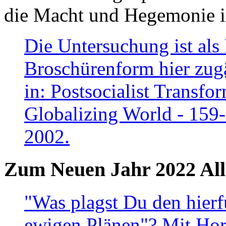
die Macht und Hegemonie in
Die Untersuchung ist als 
Broschürenform hier zugä
in: Postsocialist Transfo
Globalizing World - 159
2002.
Zum Neuen Jahr 2022 All
"Was plagst Du den hierf
ewigen Plänen"? Mit Hora