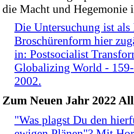
die Macht und Hegemonie in
Die Untersuchung ist als 
Broschürenform hier zugä
in: Postsocialist Transfo
Globalizing World - 159
2002.
Zum Neuen Jahr 2022 All
"Was plagst Du den hierf
ewigen Plänen"? Mit Hora