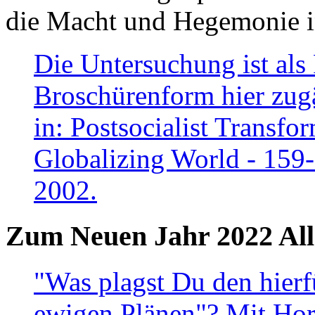
die Macht und Hegemonie in
Die Untersuchung ist als 
Broschürenform hier zugä
in: Postsocialist Transfo
Globalizing World - 159
2002.
Zum Neuen Jahr 2022 All
"Was plagst Du den hierf
ewigen Plänen"? Mit Hora