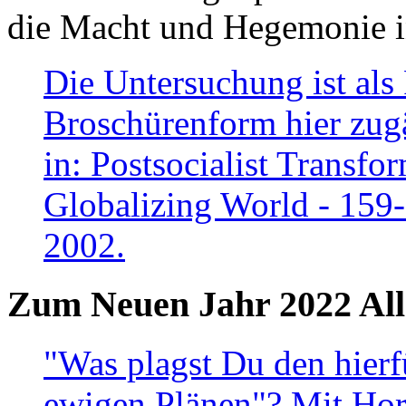
die Macht und Hegemonie in
Die Untersuchung ist als 
Broschürenform hier zugä
in: Postsocialist Transfo
Globalizing World - 159
2002.
Zum Neuen Jahr 2022 All
"Was plagst Du den hierf
ewigen Plänen"? Mit Hora