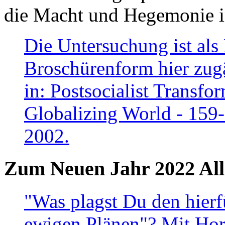
die Macht und Hegemonie in
Die Untersuchung ist als 
Broschürenform hier zugä
in: Postsocialist Transfo
Globalizing World - 159
2002.
Zum Neuen Jahr 2022 All
"Was plagst Du den hierf
ewigen Plänen"? Mit Hora