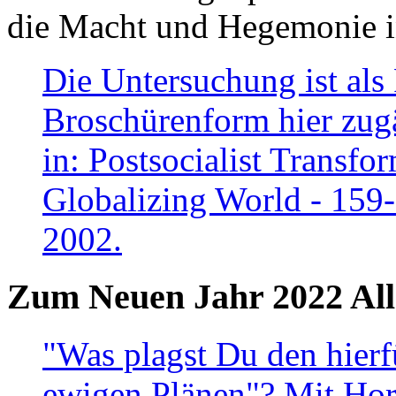
die Macht und Hegemonie in
Die Untersuchung ist als 
Broschürenform hier zugä
in: Postsocialist Transfo
Globalizing World - 159
2002.
Zum Neuen Jahr 2022 All
"Was plagst Du den hierf
ewigen Plänen"? Mit Hora