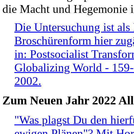
die Macht und Hegemonie in
Die Untersuchung ist als 
Broschürenform hier zugä
in: Postsocialist Transfo
Globalizing World - 159
2002.
Zum Neuen Jahr 2022 All
"Was plagst Du den hierf
ewigen Plänen"? Mit Hora