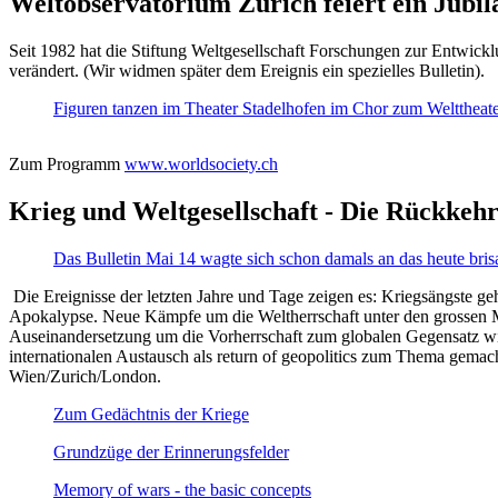
Weltobservatorium Zürich feiert ein Jubi
Seit 1982 hat die Stiftung Weltgesellschaft Forschungen zur Entwicklu
verändert. (Wir widmen später dem Ereignis ein spezielles Bulletin).
Figuren tanzen im Theater Stadelhofen im Chor zum Welttheater:
Zum Programm
www.worldsociety.ch
Krieg und Weltgesellschaft - Die Rückkehr
Das Bulletin Mai 14 wagte sich schon damals an das heute bris
Die Ereignisse der letzten Jahre und Tage zeigen es: Kriegsängste geh
Apokalypse. Neue Kämpfe um die Weltherrschaft unter den grossen Mäch
Auseinandersetzung um die Vorherrschaft zum globalen Gegensatz wir
internationalen Austausch als return of geopolitics zum Thema gemacht
Wien/Zurich/London.
Zum Gedächtnis der Kriege
Grundzüge der Erinnerungsfelder
Memory of wars - the basic concepts