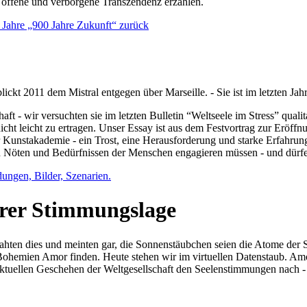
e offene und verborgene Transzendenz erzählen.
0 Jahre „900 Jahre Zukunft“ zurück
lickt 2011 dem Mistral entgegen über Marseille. - Sie ist im letzten J
ft - wir versuchten sie im letzten Bulletin “Weltseele im Stress” qual
nicht leicht zu ertragen. Unser Essay ist aus dem Festvortrag zur Eröf
 Kunstakademie - ein Trost, eine Herausforderung und starke Erfahrun
en Nöten und Bedürfnissen der Menschen engagieren müssen - und dürf
dungen, Bilder, Szenarien.
ihrer Stimmungslage
ejahten dies und meinten gar, die Sonnenstäubchen seien die Atome der
n Bohemien Amor finden. Heute stehen wir im virtuellen Datenstaub. Am
aktuellen Geschehen der Weltgesellschaft den Seelenstimmungen nach - 