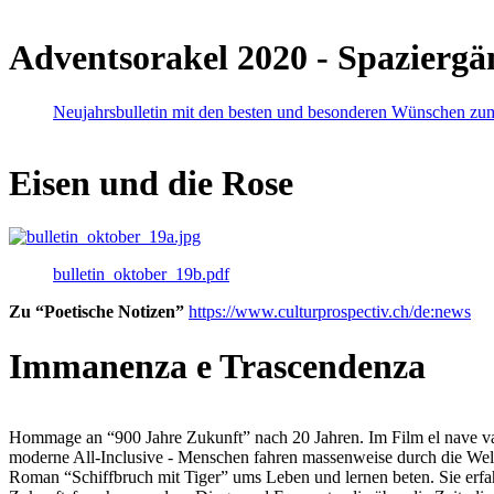
Adventsorakel 2020 - Spaziergä
Neujahrsbulletin mit den besten und besonderen Wünschen zu
Eisen und die Rose
bulletin_oktober_19b.pdf
Zu “Poetische Notizen”
https://www.culturprospectiv.ch/de:news
Immanenza e Trascendenza
Hommage an “900 Jahre Zukunft” nach 20 Jahren. Im Film el nave va lies
moderne All-Inclusive - Menschen fahren massenweise durch die Weltm
Roman “Schiffbruch mit Tiger” ums Leben und lernen beten. Sie erfah