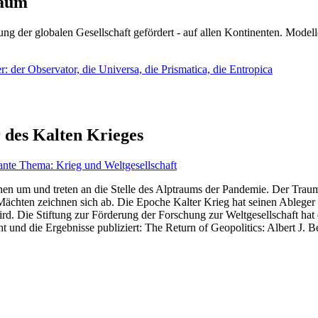
läum
ng der globalen Gesellschaft gefördert - auf allen Kontinenten. Modelle
 der Observator, die Universa, die Prismatica, die Entropica
 des Kalten Krieges
ante Thema: Krieg und Weltgesellschaft
en um und treten an die Stelle des Alptraums der Pandemie. Der Traum v
ten zeichnen sich ab. Die Epoche Kalter Krieg hat seinen Ableger bis 
d. Die Stiftung zur Förderung der Forschung zur Weltgesellschaft hat
 und die Ergebnisse publiziert: The Return of Geopolitics: Albert J. Be