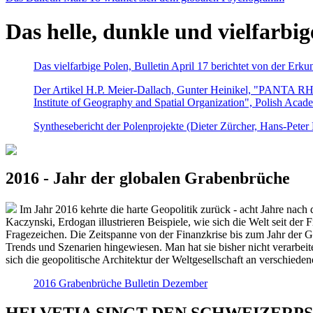
Das helle, dunkle und vielfarbig
Das vielfarbige Polen, Bulletin April 17 berichtet von der Erk
Der Artikel H.P. Meier-Dallach, Gunter Heinikel, "PANTA RHEI
Institute of Geography and Spatial Organization", Polish Acad
Synthesebericht der Polenprojekte (Dieter Zürcher, Hans-Pete
2016 - Jahr der globalen Grabenbrüche
Im Jahr 2016 kehrte die harte Geopolitik zurück - acht Jahre nach 
Kaczynski, Erdogan illustrieren Beispiele, wie sich die Welt seit der
Fragezeichen. Die Zeitspanne von der Finanzkrise bis zum Jahr der Gr
Trends und Szenarien hingewiesen. Man hat sie bisher nicht verarbe
sich die geopolitische Architektur der Weltgesellschaft an verschiede
2016 Grabenbrüche Bulletin Dezember
HELVETIA SINGT DEN SCHWEIZERPSALM 2