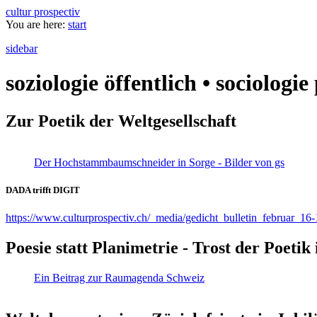
cultur prospectiv
You are here:
start
sidebar
soziologie öffentlich • sociologi
Zur Poetik der Weltgesellschaft
Der Hochstammbaumschneider in Sorge - Bilder von gs
DADA trifft DIGIT
https://www.culturprospectiv.ch/_media/gedicht_bulletin_februar_16-
Poesie statt Planimetrie - Trost der Poeti
Ein Beitrag zur Raumagenda Schweiz