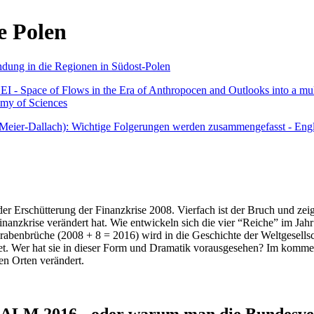
e Polen
undung in die Regionen in Südost-Polen
 - Space of Flows in the Era of Anthropocen and Outlooks into a mult
emy of Sciences
r Meier-Dallach): Wichtige Folgerungen werden zusammengefasst - Engl
der Erschütterung der Finanzkrise 2008. Vierfach ist der Bruch und zeig
 Finanzkrise verändert hat. Wie entwickeln sich die vier “Reiche” im J
abenbrüche (2008 + 8 = 2016) wird in die Geschichte der Weltgesellsch
itet. Wer hat sie in dieser Form und Dramatik vorausgesehen? Im komm
nen Orten verändert.
016 - oder warum man die Bundesverfa