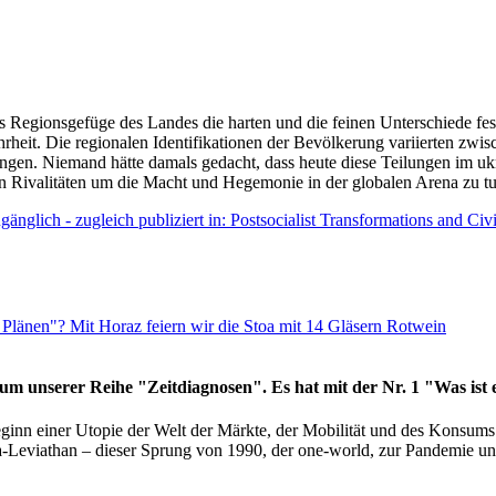
as Regionsgefüge des Landes die harten und die feinen Unterschiede fes
hrheit. Die regionalen Identifikationen der Bevölkerung variierten zwi
ngen. Niemand hätte damals gedacht, dass heute diese Teilungen im uk
 den Rivalitäten um die Macht und Hegemonie in der globalen Arena zu t
änglich - zugleich publiziert in: Postsocialist Transformations and Ci
Plänen"? Mit Horaz feiern wir die Stoa mit 14 Gläsern Rotwein
läum unserer Reihe "Zeitdiagnosen". Es hat mit der Nr. 1 "Was ist
eginn einer Utopie der Welt der Märkte, der Mobilität und des Konsu
viathan – dieser Sprung von 1990, der one-world, zur Pandemie und i