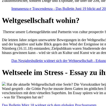
Zukunftsforscher, sondern Dinge und Exponate, die über die Zeit, di
Immanenza e Trascendenza - Das Bulletin Juni 19 blickt auf 2
Weltgesellschaft wohin?
Therese unsere Lebensgefährtin und Partnerin von cultur prospectiv b
Die letzten Jahre zeigen unerwartete Bewegungen in der Weltgesellscha
und der kognitive und kalte Blick gegen den Wind der Ereignisse ist 
Nürnberg (16.11.18) entstanden; Zielpublikum waren Studierende der
hinaus gewinnen kann - wird sie sich an Kultur und Kunst wie an d
Das Neujahrsbulletin widmet sich der Weltgesellschaft - Erkun
Weltseele im Stress - Essay zu 
Hat die aktuelle Weltgesellschaft eine Seele? Die Vorsokratiker b
Wand gespielt - die Göttin Psyche musste ihren Gatten im göttliche
verschmolzen mit dem virtuellen Superhirn. Im Essay spüren wir im 
- was für Therapien hat sie?
Das Bulletin März 18 widmet sich dem globalen Psychogramm