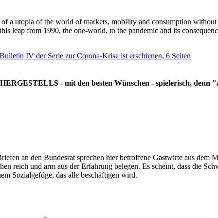
g of a utopia of the world of markets, mobility and consumption withou
 this leap from 1990, the one-world, to the pandemic and its consequenc
 Bulletin IV der Serie zur Corona-Krise ist erschienen, 6 Seiten
RGESTELLS - mit den besten Wünschen - spielerisch, denn "all
Briefen an den Bundesrat sprechen hier betroffene Gastwirte aus dem Mi
hen reich und arm aus der Erfahrung belegen. Es scheint, dass die Sc
nem Sozialgefüge, das alle beschäftigen wird.