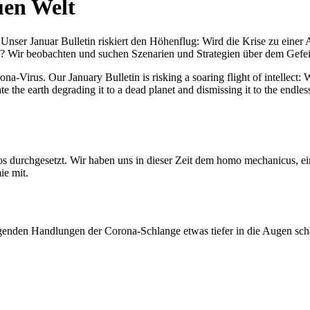
uen Welt
nser Januar Bulletin riskiert den Höhenflug: Wird die Krise zu einer 
All? Wir beobachten und suchen Szenarien und Strategien über dem Ge
-Virus. Our January Bulletin is risking a soaring flight of intellect: Wi
te the earth degrading it to a dead planet and dismissing it to the endl
os durchgesetzt. Wir haben uns in dieser Zeit dem homo mechanicus, e
ie mit.
genden Handlungen der Corona-Schlange etwas tiefer in die Augen sc