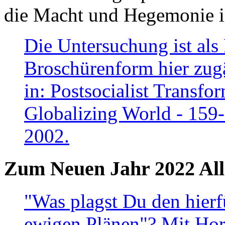
die Macht und Hegemonie in
Die Untersuchung ist als 
Broschürenform hier zugä
in: Postsocialist Transfo
Globalizing World - 159
2002.
Zum Neuen Jahr 2022 All
"Was plagst Du den hierf
ewigen Plänen"? Mit Hora