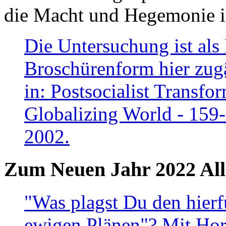
die Macht und Hegemonie in
Die Untersuchung ist als 
Broschürenform hier zugä
in: Postsocialist Transfo
Globalizing World - 159
2002.
Zum Neuen Jahr 2022 All
"Was plagst Du den hierf
ewigen Plänen"? Mit Hora