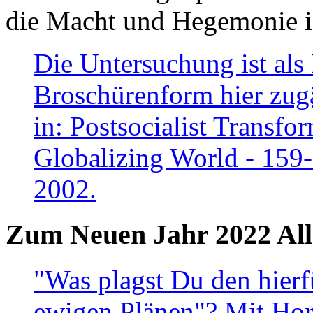
die Macht und Hegemonie in
Die Untersuchung ist als 
Broschürenform hier zugä
in: Postsocialist Transfo
Globalizing World - 159
2002.
Zum Neuen Jahr 2022 All
"Was plagst Du den hierf
ewigen Plänen"? Mit Hora