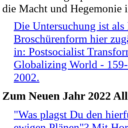
die Macht und Hegemonie in
Die Untersuchung ist als 
Broschürenform hier zugä
in: Postsocialist Transfo
Globalizing World - 159
2002.
Zum Neuen Jahr 2022 All
"Was plagst Du den hierf
ewigen Plänen"? Mit Hora