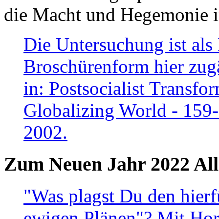
die Macht und Hegemonie in
Die Untersuchung ist als 
Broschürenform hier zugä
in: Postsocialist Transfo
Globalizing World - 159
2002.
Zum Neuen Jahr 2022 All
"Was plagst Du den hierf
ewigen Plänen"? Mit Hora