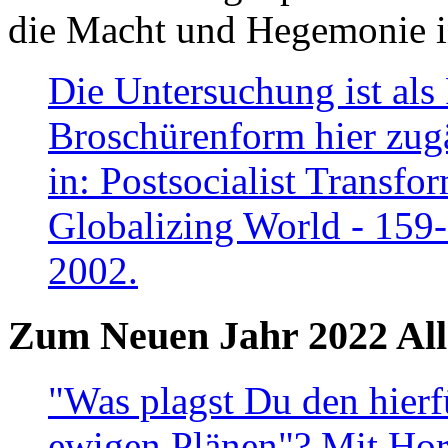
die Macht und Hegemonie in
Die Untersuchung ist als 
Broschürenform hier zugä
in: Postsocialist Transfo
Globalizing World - 159
2002.
Zum Neuen Jahr 2022 All
"Was plagst Du den hierf
ewigen Plänen"? Mit Hora