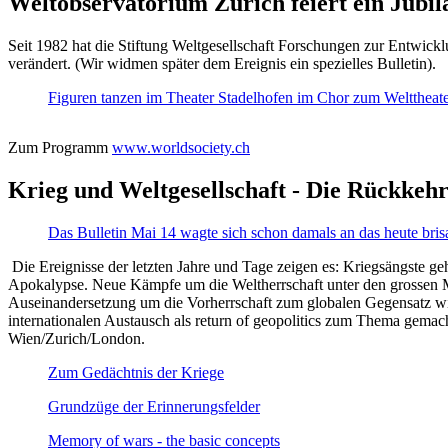
Weltobservatorium Zürich feiert ein Jubi
Seit 1982 hat die Stiftung Weltgesellschaft Forschungen zur Entwicklu
verändert. (Wir widmen später dem Ereignis ein spezielles Bulletin).
Figuren tanzen im Theater Stadelhofen im Chor zum Welttheater:
Zum Programm
www.worldsociety.ch
Krieg und Weltgesellschaft - Die Rückkehr
Das Bulletin Mai 14 wagte sich schon damals an das heute bris
Die Ereignisse der letzten Jahre und Tage zeigen es: Kriegsängste geh
Apokalypse. Neue Kämpfe um die Weltherrschaft unter den grossen Mäch
Auseinandersetzung um die Vorherrschaft zum globalen Gegensatz wir
internationalen Austausch als return of geopolitics zum Thema gemacht
Wien/Zurich/London.
Zum Gedächtnis der Kriege
Grundzüge der Erinnerungsfelder
Memory of wars - the basic concepts