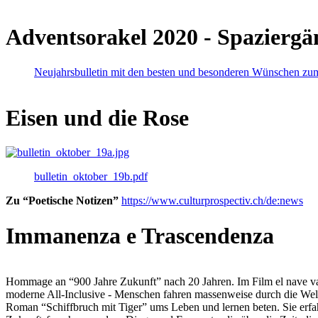
Adventsorakel 2020 - Spaziergä
Neujahrsbulletin mit den besten und besonderen Wünschen zu
Eisen und die Rose
bulletin_oktober_19b.pdf
Zu “Poetische Notizen”
https://www.culturprospectiv.ch/de:news
Immanenza e Trascendenza
Hommage an “900 Jahre Zukunft” nach 20 Jahren. Im Film el nave va lies
moderne All-Inclusive - Menschen fahren massenweise durch die Weltm
Roman “Schiffbruch mit Tiger” ums Leben und lernen beten. Sie erfah