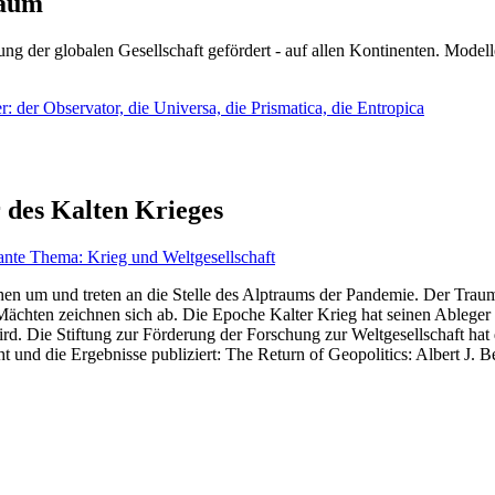
läum
ng der globalen Gesellschaft gefördert - auf allen Kontinenten. Modelle
 der Observator, die Universa, die Prismatica, die Entropica
 des Kalten Krieges
ante Thema: Krieg und Weltgesellschaft
en um und treten an die Stelle des Alptraums der Pandemie. Der Traum v
ten zeichnen sich ab. Die Epoche Kalter Krieg hat seinen Ableger bis 
d. Die Stiftung zur Förderung der Forschung zur Weltgesellschaft hat
 und die Ergebnisse publiziert: The Return of Geopolitics: Albert J. Be