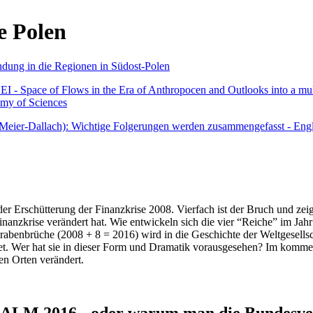
e Polen
undung in die Regionen in Südost-Polen
 - Space of Flows in the Era of Anthropocen and Outlooks into a mult
emy of Sciences
r Meier-Dallach): Wichtige Folgerungen werden zusammengefasst - Engl
der Erschütterung der Finanzkrise 2008. Vierfach ist der Bruch und zeig
 Finanzkrise verändert hat. Wie entwickeln sich die vier “Reiche” im J
abenbrüche (2008 + 8 = 2016) wird in die Geschichte der Weltgesellsch
itet. Wer hat sie in dieser Form und Dramatik vorausgesehen? Im komm
nen Orten verändert.
016 - oder warum man die Bundesverfa