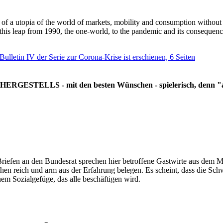
g of a utopia of the world of markets, mobility and consumption withou
 this leap from 1990, the one-world, to the pandemic and its consequenc
 Bulletin IV der Serie zur Corona-Krise ist erschienen, 6 Seiten
RGESTELLS - mit den besten Wünschen - spielerisch, denn "all
Briefen an den Bundesrat sprechen hier betroffene Gastwirte aus dem Mi
hen reich und arm aus der Erfahrung belegen. Es scheint, dass die Sc
nem Sozialgefüge, das alle beschäftigen wird.