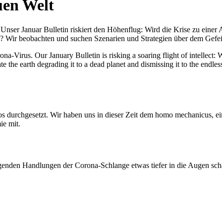
uen Welt
nser Januar Bulletin riskiert den Höhenflug: Wird die Krise zu einer 
All? Wir beobachten und suchen Szenarien und Strategien über dem Ge
-Virus. Our January Bulletin is risking a soaring flight of intellect: Wi
te the earth degrading it to a dead planet and dismissing it to the endl
os durchgesetzt. Wir haben uns in dieser Zeit dem homo mechanicus, e
ie mit.
genden Handlungen der Corona-Schlange etwas tiefer in die Augen sc