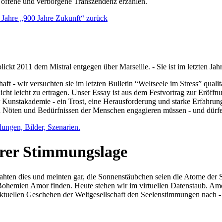
e offene und verborgene Transzendenz erzählen.
0 Jahre „900 Jahre Zukunft“ zurück
lickt 2011 dem Mistral entgegen über Marseille. - Sie ist im letzten J
ft - wir versuchten sie im letzten Bulletin “Weltseele im Stress” qual
nicht leicht zu ertragen. Unser Essay ist aus dem Festvortrag zur Eröf
 Kunstakademie - ein Trost, eine Herausforderung und starke Erfahrun
en Nöten und Bedürfnissen der Menschen engagieren müssen - und dürf
dungen, Bilder, Szenarien.
ihrer Stimmungslage
ejahten dies und meinten gar, die Sonnenstäubchen seien die Atome der
n Bohemien Amor finden. Heute stehen wir im virtuellen Datenstaub. Am
aktuellen Geschehen der Weltgesellschaft den Seelenstimmungen nach - 