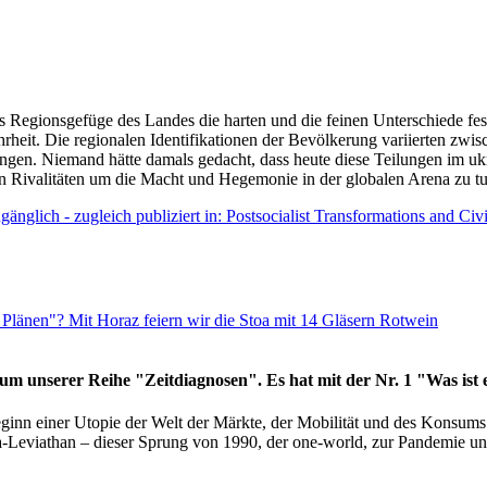
as Regionsgefüge des Landes die harten und die feinen Unterschiede fes
hrheit. Die regionalen Identifikationen der Bevölkerung variierten zwi
ngen. Niemand hätte damals gedacht, dass heute diese Teilungen im uk
 den Rivalitäten um die Macht und Hegemonie in der globalen Arena zu t
änglich - zugleich publiziert in: Postsocialist Transformations and Ci
Plänen"? Mit Horaz feiern wir die Stoa mit 14 Gläsern Rotwein
läum unserer Reihe "Zeitdiagnosen". Es hat mit der Nr. 1 "Was ist
eginn einer Utopie der Welt der Märkte, der Mobilität und des Konsu
viathan – dieser Sprung von 1990, der one-world, zur Pandemie und i