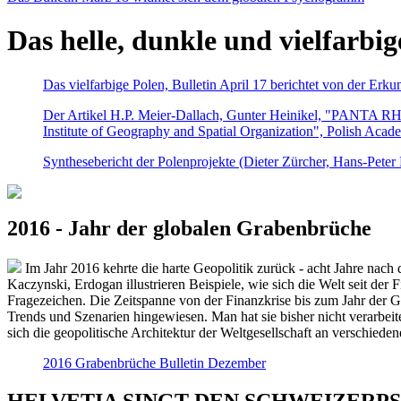
Das helle, dunkle und vielfarbig
Das vielfarbige Polen, Bulletin April 17 berichtet von der Erk
Der Artikel H.P. Meier-Dallach, Gunter Heinikel, "PANTA RHEI
Institute of Geography and Spatial Organization", Polish Acad
Synthesebericht der Polenprojekte (Dieter Zürcher, Hans-Pete
2016 - Jahr der globalen Grabenbrüche
Im Jahr 2016 kehrte die harte Geopolitik zurück - acht Jahre nach 
Kaczynski, Erdogan illustrieren Beispiele, wie sich die Welt seit der
Fragezeichen. Die Zeitspanne von der Finanzkrise bis zum Jahr der Gr
Trends und Szenarien hingewiesen. Man hat sie bisher nicht verarbe
sich die geopolitische Architektur der Weltgesellschaft an verschiede
2016 Grabenbrüche Bulletin Dezember
HELVETIA SINGT DEN SCHWEIZERPSALM 2