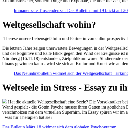
Zukunftsforscher, sondern Dinge und Exponate, die über die Zeit, di
Immanenza e Trascendenza - Das Bulletin Juni 19 blickt auf 2
Weltgesellschaft wohin?
Therese unsere Lebensgefährtin und Partnerin von cultur prospectiv b
Die letzten Jahre zeigen unerwartete Bewegungen in der Weltgesellscha
und der kognitive und kalte Blick gegen den Wind der Ereignisse ist 
Nürnberg (16.11.18) entstanden; Zielpublikum waren Studierende der
hinaus gewinnen kann - wird sie sich an Kultur und Kunst wie an d
Das Neujahrsbulletin widmet sich der Weltgesellschaft - Erkun
Weltseele im Stress - Essay zu 
Hat die aktuelle Weltgesellschaft eine Seele? Die Vorsokratiker b
Wand gespielt - die Göttin Psyche musste ihren Gatten im göttliche
verschmolzen mit dem virtuellen Superhirn. Im Essay spüren wir im 
- was für Therapien hat sie?
Das Bulletin März 18 widmet sich dem globalen Psychogramm