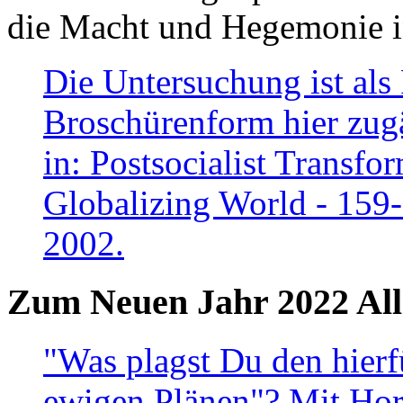
die Macht und Hegemonie in
Die Untersuchung ist als 
Broschürenform hier zugä
in: Postsocialist Transfo
Globalizing World - 159
2002.
Zum Neuen Jahr 2022 All
"Was plagst Du den hierf
ewigen Plänen"? Mit Hora