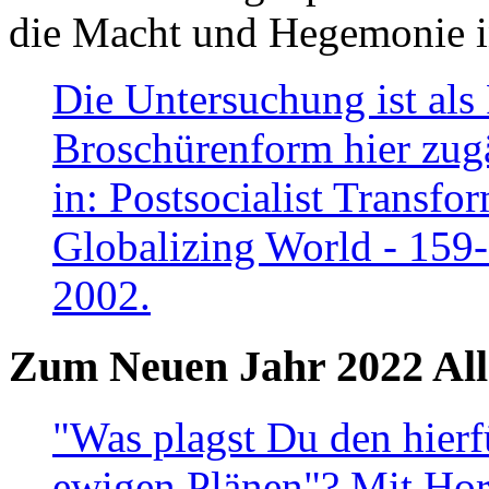
die Macht und Hegemonie in
Die Untersuchung ist als 
Broschürenform hier zugä
in: Postsocialist Transfo
Globalizing World - 159
2002.
Zum Neuen Jahr 2022 All
"Was plagst Du den hierf
ewigen Plänen"? Mit Hora