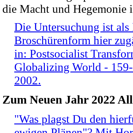
die Macht und Hegemonie in
Die Untersuchung ist als 
Broschürenform hier zugä
in: Postsocialist Transfo
Globalizing World - 159
2002.
Zum Neuen Jahr 2022 All
"Was plagst Du den hierf
ewigen Plänen"? Mit Hora