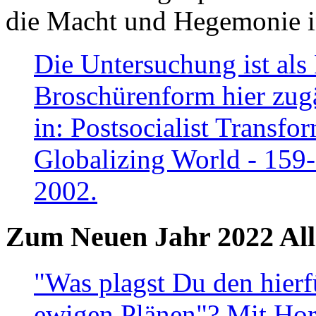
die Macht und Hegemonie in
Die Untersuchung ist als 
Broschürenform hier zugä
in: Postsocialist Transfo
Globalizing World - 159
2002.
Zum Neuen Jahr 2022 All
"Was plagst Du den hierf
ewigen Plänen"? Mit Hora