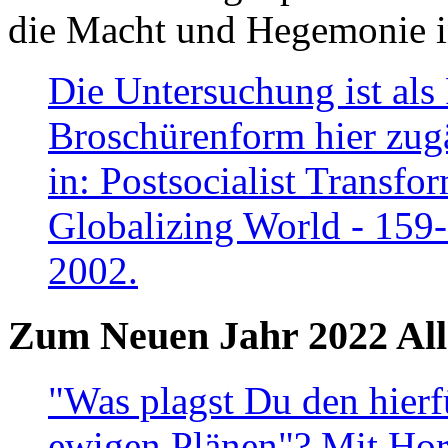
die Macht und Hegemonie in
Die Untersuchung ist als 
Broschürenform hier zugä
in: Postsocialist Transfo
Globalizing World - 159
2002.
Zum Neuen Jahr 2022 All
"Was plagst Du den hierf
ewigen Plänen"? Mit Hora