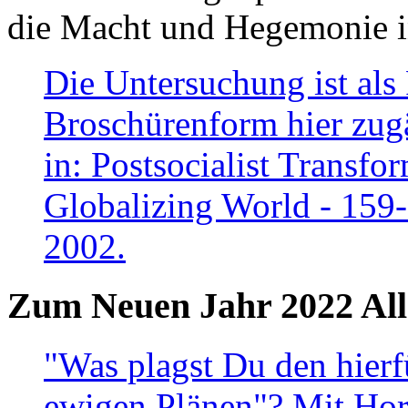
die Macht und Hegemonie in
Die Untersuchung ist als 
Broschürenform hier zugä
in: Postsocialist Transfo
Globalizing World - 159
2002.
Zum Neuen Jahr 2022 All
"Was plagst Du den hierf
ewigen Plänen"? Mit Hora