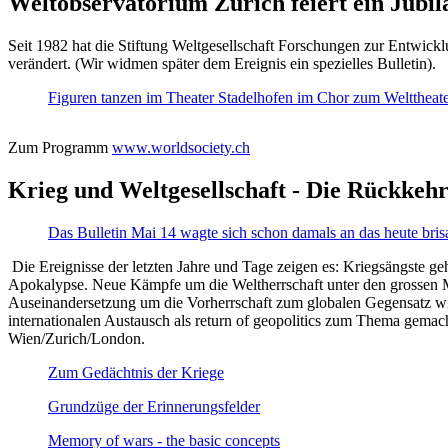
Weltobservatorium Zürich feiert ein Jubi
Seit 1982 hat die Stiftung Weltgesellschaft Forschungen zur Entwicklu
verändert. (Wir widmen später dem Ereignis ein spezielles Bulletin).
Figuren tanzen im Theater Stadelhofen im Chor zum Welttheater:
Zum Programm
www.worldsociety.ch
Krieg und Weltgesellschaft - Die Rückkehr
Das Bulletin Mai 14 wagte sich schon damals an das heute bris
Die Ereignisse der letzten Jahre und Tage zeigen es: Kriegsängste geh
Apokalypse. Neue Kämpfe um die Weltherrschaft unter den grossen Mäch
Auseinandersetzung um die Vorherrschaft zum globalen Gegensatz wir
internationalen Austausch als return of geopolitics zum Thema gemacht
Wien/Zurich/London.
Zum Gedächtnis der Kriege
Grundzüge der Erinnerungsfelder
Memory of wars - the basic concepts