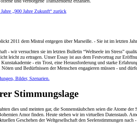
e offene und verborgene Transzendenz erzählen.
0 Jahre „900 Jahre Zukunft“ zurück
lickt 2011 dem Mistral entgegen über Marseille. - Sie ist im letzten J
ft - wir versuchten sie im letzten Bulletin “Weltseele im Stress” qual
nicht leicht zu ertragen. Unser Essay ist aus dem Festvortrag zur Eröf
 Kunstakademie - ein Trost, eine Herausforderung und starke Erfahrun
en Nöten und Bedürfnissen der Menschen engagieren müssen - und dürf
dungen, Bilder, Szenarien.
ihrer Stimmungslage
ejahten dies und meinten gar, die Sonnenstäubchen seien die Atome der
n Bohemien Amor finden. Heute stehen wir im virtuellen Datenstaub. Am
aktuellen Geschehen der Weltgesellschaft den Seelenstimmungen nach - 