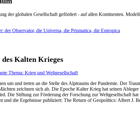
läum
ng der globalen Gesellschaft gefördert - auf allen Kontinenten. Modelle
 der Observator, die Universa, die Prismatica, die Entropica
 des Kalten Krieges
ante Thema: Krieg und Weltgesellschaft
en um und treten an die Stelle des Alptraums der Pandemie. Der Traum v
ten zeichnen sich ab. Die Epoche Kalter Krieg hat seinen Ableger bis 
d. Die Stiftung zur Förderung der Forschung zur Weltgesellschaft hat
 und die Ergebnisse publiziert: The Return of Geopolitics: Albert J. Be