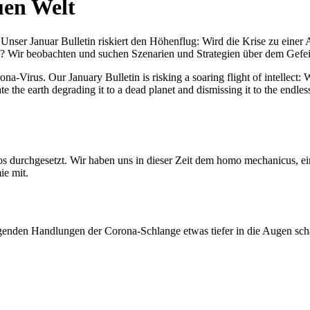
uen Welt
nser Januar Bulletin riskiert den Höhenflug: Wird die Krise zu einer 
All? Wir beobachten und suchen Szenarien und Strategien über dem Ge
-Virus. Our January Bulletin is risking a soaring flight of intellect: Wi
te the earth degrading it to a dead planet and dismissing it to the endl
os durchgesetzt. Wir haben uns in dieser Zeit dem homo mechanicus, e
ie mit.
genden Handlungen der Corona-Schlange etwas tiefer in die Augen sc