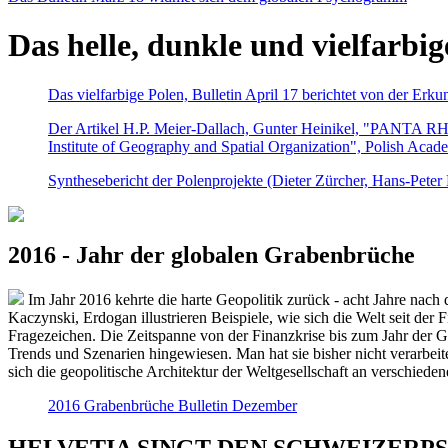
Das helle, dunkle und vielfarbig
Das vielfarbige Polen, Bulletin April 17 berichtet von der Erk
Der Artikel H.P. Meier-Dallach, Gunter Heinikel, "PANTA RHEI
Institute of Geography and Spatial Organization", Polish Acad
Synthesebericht der Polenprojekte (Dieter Zürcher, Hans-Pete
2016 - Jahr der globalen Grabenbrüche
Im Jahr 2016 kehrte die harte Geopolitik zurück - acht Jahre nach 
Kaczynski, Erdogan illustrieren Beispiele, wie sich die Welt seit der
Fragezeichen. Die Zeitspanne von der Finanzkrise bis zum Jahr der Gr
Trends und Szenarien hingewiesen. Man hat sie bisher nicht verarbe
sich die geopolitische Architektur der Weltgesellschaft an verschiede
2016 Grabenbrüche Bulletin Dezember
HELVETIA SINGT DEN SCHWEIZERPSALM 2