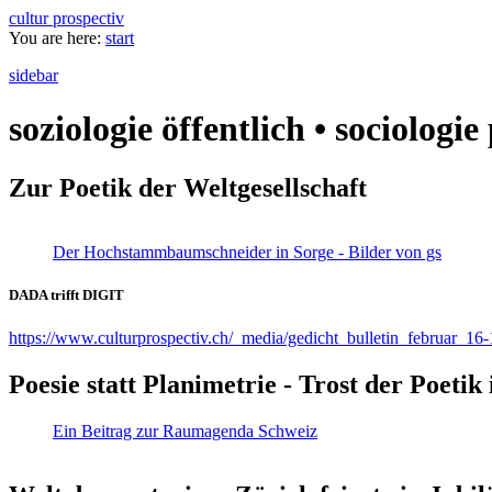
cultur prospectiv
You are here:
start
sidebar
soziologie öffentlich • sociologi
Zur Poetik der Weltgesellschaft
Der Hochstammbaumschneider in Sorge - Bilder von gs
DADA trifft DIGIT
https://www.culturprospectiv.ch/_media/gedicht_bulletin_februar_16-
Poesie statt Planimetrie - Trost der Poeti
Ein Beitrag zur Raumagenda Schweiz