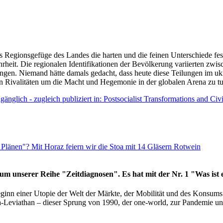
as Regionsgefüge des Landes die harten und die feinen Unterschiede fes
hrheit. Die regionalen Identifikationen der Bevölkerung variierten zwi
ngen. Niemand hätte damals gedacht, dass heute diese Teilungen im uk
 den Rivalitäten um die Macht und Hegemonie in der globalen Arena zu t
änglich - zugleich publiziert in: Postsocialist Transformations and Ci
Plänen"? Mit Horaz feiern wir die Stoa mit 14 Gläsern Rotwein
läum unserer Reihe "Zeitdiagnosen". Es hat mit der Nr. 1 "Was ist
eginn einer Utopie der Welt der Märkte, der Mobilität und des Konsu
viathan – dieser Sprung von 1990, der one-world, zur Pandemie und i