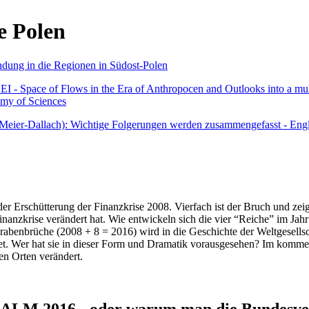
e Polen
undung in die Regionen in Südost-Polen
 - Space of Flows in the Era of Anthropocen and Outlooks into a mult
emy of Sciences
r Meier-Dallach): Wichtige Folgerungen werden zusammengefasst - Engl
der Erschütterung der Finanzkrise 2008. Vierfach ist der Bruch und zeig
 Finanzkrise verändert hat. Wie entwickeln sich die vier “Reiche” im J
abenbrüche (2008 + 8 = 2016) wird in die Geschichte der Weltgesellsch
itet. Wer hat sie in dieser Form und Dramatik vorausgesehen? Im komm
nen Orten verändert.
016 - oder warum man die Bundesverfa