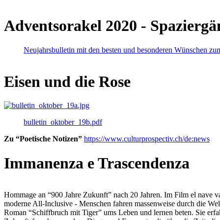
Adventsorakel 2020 - Spaziergä
Neujahrsbulletin mit den besten und besonderen Wünschen zu
Eisen und die Rose
bulletin_oktober_19b.pdf
Zu “Poetische Notizen”
https://www.culturprospectiv.ch/de:news
Immanenza e Trascendenza
Hommage an “900 Jahre Zukunft” nach 20 Jahren. Im Film el nave va lies
moderne All-Inclusive - Menschen fahren massenweise durch die Weltm
Roman “Schiffbruch mit Tiger” ums Leben und lernen beten. Sie erfah