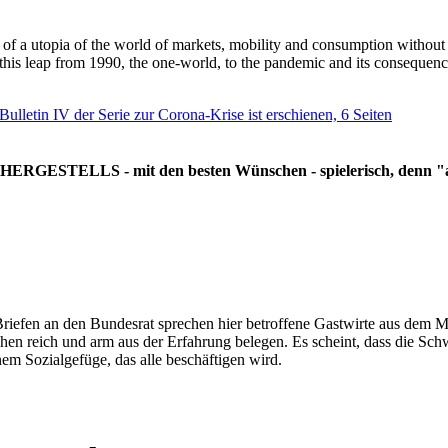
g of a utopia of the world of markets, mobility and consumption withou
 this leap from 1990, the one-world, to the pandemic and its consequenc
 Bulletin IV der Serie zur Corona-Krise ist erschienen, 6 Seiten
RGESTELLS - mit den besten Wünschen - spielerisch, denn "all
Briefen an den Bundesrat sprechen hier betroffene Gastwirte aus dem Mi
hen reich und arm aus der Erfahrung belegen. Es scheint, dass die Sc
nem Sozialgefüge, das alle beschäftigen wird.