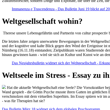
Zukunftsforscher, sondern Dinge und Exponate, die über die Zeit, di
Immanenza e Trascendenza - Das Bulletin Juni 19 blickt auf 2
Weltgesellschaft wohin?
Therese unsere Lebensgefährtin und Partnerin von cultur prospectiv b
Die letzten Jahre zeigen unerwartete Bewegungen in der Weltgesellscha
und der kognitive und kalte Blick gegen den Wind der Ereignisse ist 
Nürnberg (16.11.18) entstanden; Zielpublikum waren Studierende der
hinaus gewinnen kann - wird sie sich an Kultur und Kunst wie an d
Das Neujahrsbulletin widmet sich der Weltgesellschaft - Erkun
Weltseele im Stress - Essay zu 
Hat die aktuelle Weltgesellschaft eine Seele? Die Vorsokratiker b
Wand gespielt - die Göttin Psyche musste ihren Gatten im göttliche
verschmolzen mit dem virtuellen Superhirn. Im Essay spüren wir im 
- was für Therapien hat sie?
Das Bulletin März 18 widmet sich dem globalen Psychogramm