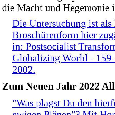
die Macht und Hegemonie in
Die Untersuchung ist als 
Broschürenform hier zugä
in: Postsocialist Transfo
Globalizing World - 159
2002.
Zum Neuen Jahr 2022 All
"Was plagst Du den hierf
ewigen Plänen"? Mit Hora