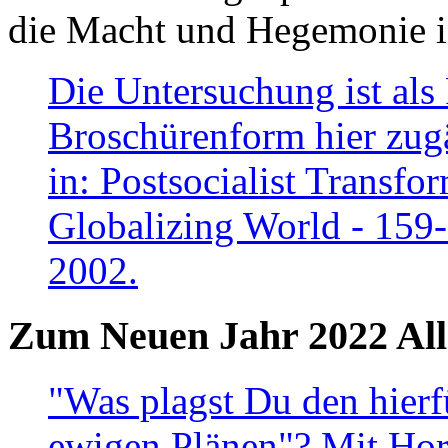
die Macht und Hegemonie in
Die Untersuchung ist als 
Broschürenform hier zugä
in: Postsocialist Transfo
Globalizing World - 159
2002.
Zum Neuen Jahr 2022 All
"Was plagst Du den hierf
ewigen Plänen"? Mit Hora