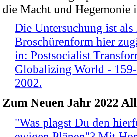
die Macht und Hegemonie in
Die Untersuchung ist als 
Broschürenform hier zugä
in: Postsocialist Transfo
Globalizing World - 159
2002.
Zum Neuen Jahr 2022 All
"Was plagst Du den hierf
ewigen Plänen"? Mit Hora