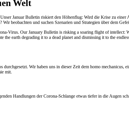
uen Welt
nser Januar Bulletin riskiert den Höhenflug: Wird die Krise zu einer 
All? Wir beobachten und suchen Szenarien und Strategien über dem Ge
-Virus. Our January Bulletin is risking a soaring flight of intellect: Wi
te the earth degrading it to a dead planet and dismissing it to the endl
os durchgesetzt. Wir haben uns in dieser Zeit dem homo mechanicus, e
ie mit.
genden Handlungen der Corona-Schlange etwas tiefer in die Augen sc