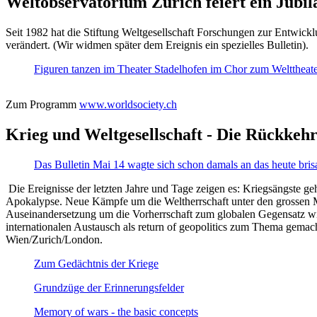
Weltobservatorium Zürich feiert ein Jubi
Seit 1982 hat die Stiftung Weltgesellschaft Forschungen zur Entwicklu
verändert. (Wir widmen später dem Ereignis ein spezielles Bulletin).
Figuren tanzen im Theater Stadelhofen im Chor zum Welttheater:
Zum Programm
www.worldsociety.ch
Krieg und Weltgesellschaft - Die Rückkehr
Das Bulletin Mai 14 wagte sich schon damals an das heute bris
Die Ereignisse der letzten Jahre und Tage zeigen es: Kriegsängste geh
Apokalypse. Neue Kämpfe um die Weltherrschaft unter den grossen Mäch
Auseinandersetzung um die Vorherrschaft zum globalen Gegensatz wir
internationalen Austausch als return of geopolitics zum Thema gemacht
Wien/Zurich/London.
Zum Gedächtnis der Kriege
Grundzüge der Erinnerungsfelder
Memory of wars - the basic concepts