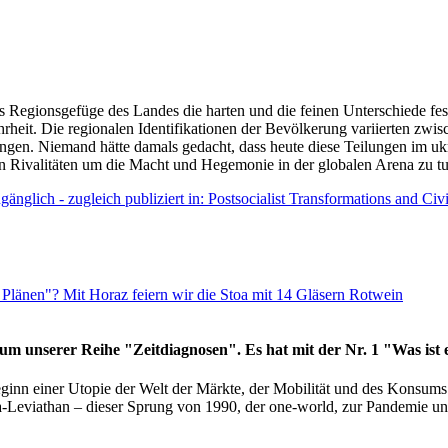
as Regionsgefüge des Landes die harten und die feinen Unterschiede fes
hrheit. Die regionalen Identifikationen der Bevölkerung variierten zwi
ngen. Niemand hätte damals gedacht, dass heute diese Teilungen im uk
 den Rivalitäten um die Macht und Hegemonie in der globalen Arena zu t
änglich - zugleich publiziert in: Postsocialist Transformations and Ci
Plänen"? Mit Horaz feiern wir die Stoa mit 14 Gläsern Rotwein
läum unserer Reihe "Zeitdiagnosen". Es hat mit der Nr. 1 "Was ist
eginn einer Utopie der Welt der Märkte, der Mobilität und des Konsu
viathan – dieser Sprung von 1990, der one-world, zur Pandemie und i