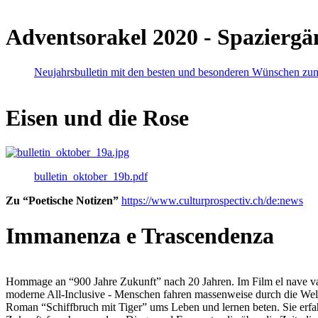
Adventsorakel 2020 - Spaziergä
Neujahrsbulletin mit den besten und besonderen Wünschen zu
Eisen und die Rose
bulletin_oktober_19b.pdf
Zu “Poetische Notizen”
https://www.culturprospectiv.ch/de:news
Immanenza e Trascendenza
Hommage an “900 Jahre Zukunft” nach 20 Jahren. Im Film el nave va lies
moderne All-Inclusive - Menschen fahren massenweise durch die Weltm
Roman “Schiffbruch mit Tiger” ums Leben und lernen beten. Sie erfah