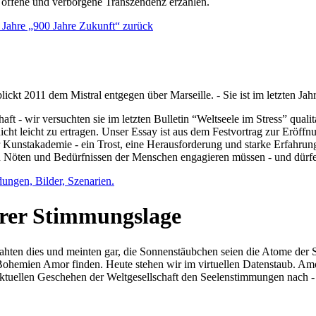
e offene und verborgene Transzendenz erzählen.
0 Jahre „900 Jahre Zukunft“ zurück
lickt 2011 dem Mistral entgegen über Marseille. - Sie ist im letzten J
ft - wir versuchten sie im letzten Bulletin “Weltseele im Stress” qual
nicht leicht zu ertragen. Unser Essay ist aus dem Festvortrag zur Eröf
 Kunstakademie - ein Trost, eine Herausforderung und starke Erfahrun
en Nöten und Bedürfnissen der Menschen engagieren müssen - und dürf
dungen, Bilder, Szenarien.
ihrer Stimmungslage
ejahten dies und meinten gar, die Sonnenstäubchen seien die Atome der
n Bohemien Amor finden. Heute stehen wir im virtuellen Datenstaub. Am
aktuellen Geschehen der Weltgesellschaft den Seelenstimmungen nach - 