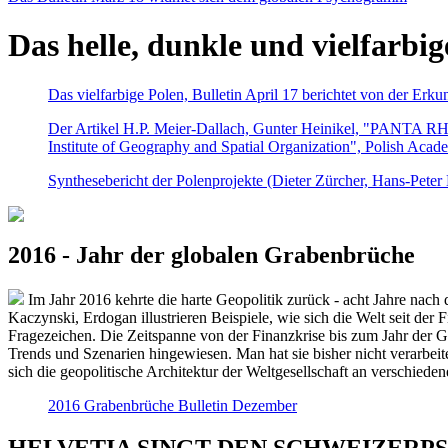
Das helle, dunkle und vielfarbig
Das vielfarbige Polen, Bulletin April 17 berichtet von der Erk
Der Artikel H.P. Meier-Dallach, Gunter Heinikel, "PANTA RHEI
Institute of Geography and Spatial Organization", Polish Acad
Synthesebericht der Polenprojekte (Dieter Zürcher, Hans-Pete
2016 - Jahr der globalen Grabenbrüche
Im Jahr 2016 kehrte die harte Geopolitik zurück - acht Jahre nach 
Kaczynski, Erdogan illustrieren Beispiele, wie sich die Welt seit der
Fragezeichen. Die Zeitspanne von der Finanzkrise bis zum Jahr der Gr
Trends und Szenarien hingewiesen. Man hat sie bisher nicht verarbe
sich die geopolitische Architektur der Weltgesellschaft an verschiede
2016 Grabenbrüche Bulletin Dezember
HELVETIA SINGT DEN SCHWEIZERPSALM 2