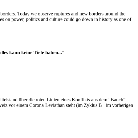
t borders. Today we observe ruptures and new borders around the
es on power, politics and culture could go down in history as one of
es kann keine Tiefe haben..."
ttelstand über die roten Linien eines Konflikts aus dem “Bauch”.
hweiz vor einem Corona-Leviathan steht (im Zyklus B - im vorherigen