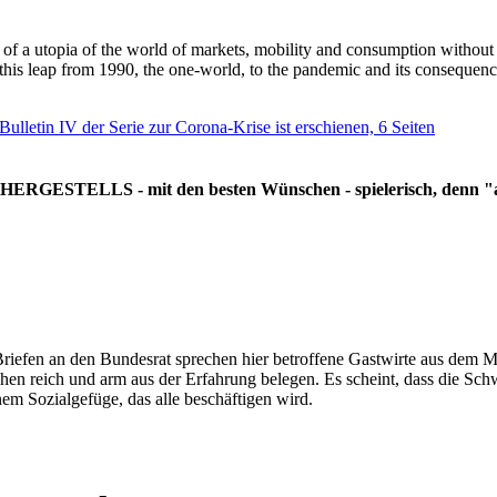
g of a utopia of the world of markets, mobility and consumption withou
 this leap from 1990, the one-world, to the pandemic and its consequenc
 Bulletin IV der Serie zur Corona-Krise ist erschienen, 6 Seiten
RGESTELLS - mit den besten Wünschen - spielerisch, denn "all
Briefen an den Bundesrat sprechen hier betroffene Gastwirte aus dem Mi
hen reich und arm aus der Erfahrung belegen. Es scheint, dass die Sc
nem Sozialgefüge, das alle beschäftigen wird.