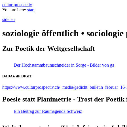
cultur prospectiv
You are here:
start
sidebar
soziologie öffentlich • sociologi
Zur Poetik der Weltgesellschaft
Der Hochstammbaumschneider in Sorge - Bilder von gs
DADA trifft DIGIT
https://www.culturprospectiv.ch/_media/gedicht_bulletin_februar_16-
Poesie statt Planimetrie - Trost der Poeti
Ein Beitrag zur Raumagenda Schweiz