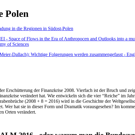
e Polen
undung in die Regionen in Südost-Polen
 - Space of Flows in the Era of Anthropocen and Outlooks into a mult
emy of Sciences
r Meier-Dallach): Wichtige Folgerungen werden zusammengefasst - Engl
der Erschütterung der Finanzkrise 2008. Vierfach ist der Bruch und zeig
 Finanzkrise verändert hat. Wie entwickeln sich die vier “Reiche” im J
abenbrüche (2008 + 8 = 2016) wird in die Geschichte der Weltgesellsch
itet. Wer hat sie in dieser Form und Dramatik vorausgesehen? Im komm
nen Orten verändert.
016 - oder warum man die Bundesverfa