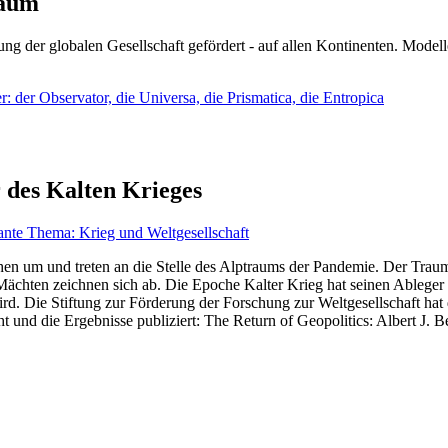
läum
ng der globalen Gesellschaft gefördert - auf allen Kontinenten. Modelle
 der Observator, die Universa, die Prismatica, die Entropica
 des Kalten Krieges
ante Thema: Krieg und Weltgesellschaft
en um und treten an die Stelle des Alptraums der Pandemie. Der Traum v
ten zeichnen sich ab. Die Epoche Kalter Krieg hat seinen Ableger bis 
d. Die Stiftung zur Förderung der Forschung zur Weltgesellschaft hat
 und die Ergebnisse publiziert: The Return of Geopolitics: Albert J. Be