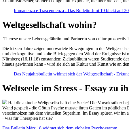
Zukunftsforscher, sondern Dinge und Exponate, die über die Zeit, di
Immanenza e Trascendenza - Das Bulletin Juni 19 blickt auf 2
Weltgesellschaft wohin?
Therese unsere Lebensgefährtin und Partnerin von cultur prospectiv b
Die letzten Jahre zeigen unerwartete Bewegungen in der Weltgesellscha
und der kognitive und kalte Blick gegen den Wind der Ereignisse ist 
Nürnberg (16.11.18) entstanden; Zielpublikum waren Studierende der
hinaus gewinnen kann - wird sie sich an Kultur und Kunst wie an d
Das Neujahrsbulletin widmet sich der Weltgesellschaft - Erkun
Weltseele im Stress - Essay zu 
Hat die aktuelle Weltgesellschaft eine Seele? Die Vorsokratiker b
Wand gespielt - die Göttin Psyche musste ihren Gatten im göttliche
verschmolzen mit dem virtuellen Superhirn. Im Essay spüren wir im 
- was für Therapien hat sie?
Das Bulletin März 18 widmet sich dem globalen Psychogramm