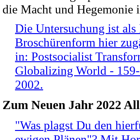
die Macht und Hegemonie in
Die Untersuchung ist als 
Broschürenform hier zugä
in: Postsocialist Transfo
Globalizing World - 159
2002.
Zum Neuen Jahr 2022 All
"Was plagst Du den hierf
ewigen Plänen"? Mit Hora