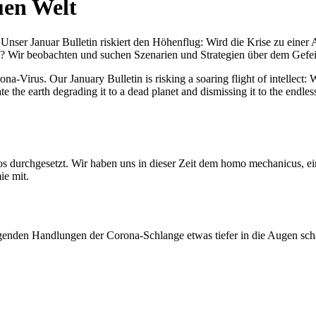
uen Welt
nser Januar Bulletin riskiert den Höhenflug: Wird die Krise zu einer 
All? Wir beobachten und suchen Szenarien und Strategien über dem Ge
-Virus. Our January Bulletin is risking a soaring flight of intellect: Wi
te the earth degrading it to a dead planet and dismissing it to the endl
os durchgesetzt. Wir haben uns in dieser Zeit dem homo mechanicus, e
ie mit.
genden Handlungen der Corona-Schlange etwas tiefer in die Augen sc