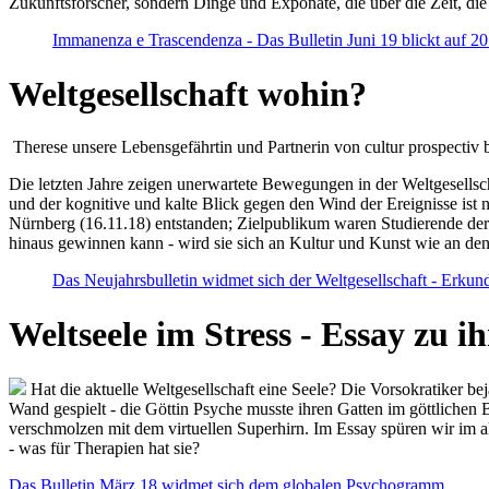
Zukunftsforscher, sondern Dinge und Exponate, die über die Zeit, di
Immanenza e Trascendenza - Das Bulletin Juni 19 blickt auf 2
Weltgesellschaft wohin?
Therese unsere Lebensgefährtin und Partnerin von cultur prospectiv b
Die letzten Jahre zeigen unerwartete Bewegungen in der Weltgesellscha
und der kognitive und kalte Blick gegen den Wind der Ereignisse ist 
Nürnberg (16.11.18) entstanden; Zielpublikum waren Studierende der
hinaus gewinnen kann - wird sie sich an Kultur und Kunst wie an d
Das Neujahrsbulletin widmet sich der Weltgesellschaft - Erkun
Weltseele im Stress - Essay zu 
Hat die aktuelle Weltgesellschaft eine Seele? Die Vorsokratiker b
Wand gespielt - die Göttin Psyche musste ihren Gatten im göttliche
verschmolzen mit dem virtuellen Superhirn. Im Essay spüren wir im 
- was für Therapien hat sie?
Das Bulletin März 18 widmet sich dem globalen Psychogramm