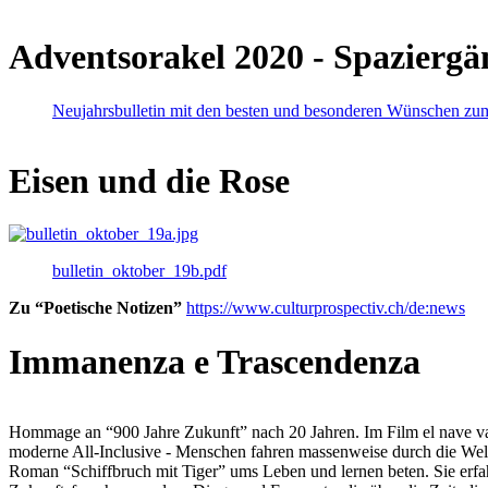
Adventsorakel 2020 - Spaziergä
Neujahrsbulletin mit den besten und besonderen Wünschen zu
Eisen und die Rose
bulletin_oktober_19b.pdf
Zu “Poetische Notizen”
https://www.culturprospectiv.ch/de:news
Immanenza e Trascendenza
Hommage an “900 Jahre Zukunft” nach 20 Jahren. Im Film el nave va lies
moderne All-Inclusive - Menschen fahren massenweise durch die Weltm
Roman “Schiffbruch mit Tiger” ums Leben und lernen beten. Sie erfah