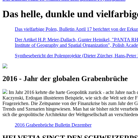
Das helle, dunkle und vielfarbig
Das vielfarbige Polen, Bulletin April 17 berichtet von der Erk
Der Artikel H.P. Meier-Dallach, Gunter Heinikel, "PANTA RHEI
Institute of Geography and Spatial Organization", Polish Acad
Synthesebericht der Polenprojekte (Dieter Zürcher, Hans-Pete
2016 - Jahr der globalen Grabenbrüche
Im Jahr 2016 kehrte die harte Geopolitik zurück - acht Jahre nach 
Kaczynski, Erdogan illustrieren Beispiele, wie sich die Welt seit der
Fragezeichen. Die Zeitspanne von der Finanzkrise bis zum Jahr der Gr
Trends und Szenarien hingewiesen. Man hat sie bisher nicht verarbe
sich die geopolitische Architektur der Weltgesellschaft an verschiede
2016 Grabenbrüche Bulletin Dezember
HELVETIA SINGT DEN SCHWEIZERPSALM 2