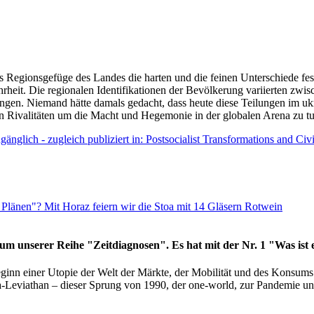
as Regionsgefüge des Landes die harten und die feinen Unterschiede fes
hrheit. Die regionalen Identifikationen der Bevölkerung variierten zwi
ngen. Niemand hätte damals gedacht, dass heute diese Teilungen im uk
 den Rivalitäten um die Macht und Hegemonie in der globalen Arena zu t
änglich - zugleich publiziert in: Postsocialist Transformations and Ci
Plänen"? Mit Horaz feiern wir die Stoa mit 14 Gläsern Rotwein
läum unserer Reihe "Zeitdiagnosen". Es hat mit der Nr. 1 "Was ist
eginn einer Utopie der Welt der Märkte, der Mobilität und des Konsu
viathan – dieser Sprung von 1990, der one-world, zur Pandemie und i