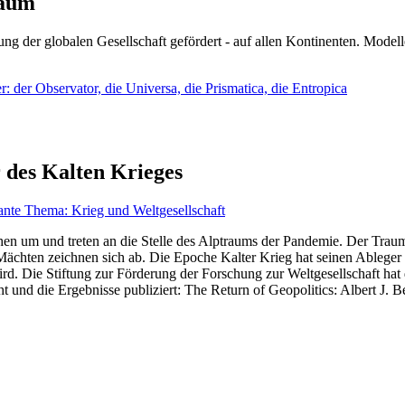
läum
ng der globalen Gesellschaft gefördert - auf allen Kontinenten. Modelle
 der Observator, die Universa, die Prismatica, die Entropica
 des Kalten Krieges
ante Thema: Krieg und Weltgesellschaft
en um und treten an die Stelle des Alptraums der Pandemie. Der Traum v
ten zeichnen sich ab. Die Epoche Kalter Krieg hat seinen Ableger bis 
d. Die Stiftung zur Förderung der Forschung zur Weltgesellschaft hat
 und die Ergebnisse publiziert: The Return of Geopolitics: Albert J. Be