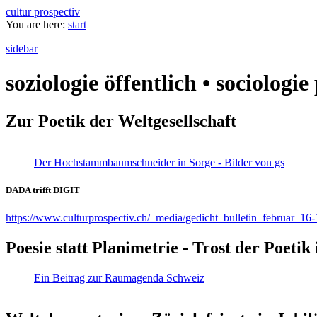
cultur prospectiv
You are here:
start
sidebar
soziologie öffentlich • sociologi
Zur Poetik der Weltgesellschaft
Der Hochstammbaumschneider in Sorge - Bilder von gs
DADA trifft DIGIT
https://www.culturprospectiv.ch/_media/gedicht_bulletin_februar_16-
Poesie statt Planimetrie - Trost der Poeti
Ein Beitrag zur Raumagenda Schweiz