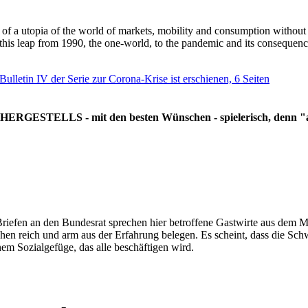
g of a utopia of the world of markets, mobility and consumption withou
 this leap from 1990, the one-world, to the pandemic and its consequenc
 Bulletin IV der Serie zur Corona-Krise ist erschienen, 6 Seiten
RGESTELLS - mit den besten Wünschen - spielerisch, denn "all
Briefen an den Bundesrat sprechen hier betroffene Gastwirte aus dem Mi
hen reich und arm aus der Erfahrung belegen. Es scheint, dass die Sc
nem Sozialgefüge, das alle beschäftigen wird.