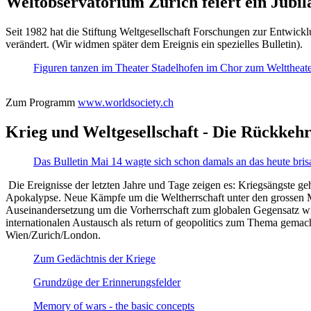
Weltobservatorium Zürich feiert ein Jubi
Seit 1982 hat die Stiftung Weltgesellschaft Forschungen zur Entwicklu
verändert. (Wir widmen später dem Ereignis ein spezielles Bulletin).
Figuren tanzen im Theater Stadelhofen im Chor zum Welttheater:
Zum Programm
www.worldsociety.ch
Krieg und Weltgesellschaft - Die Rückkehr
Das Bulletin Mai 14 wagte sich schon damals an das heute bris
Die Ereignisse der letzten Jahre und Tage zeigen es: Kriegsängste geh
Apokalypse. Neue Kämpfe um die Weltherrschaft unter den grossen Mäch
Auseinandersetzung um die Vorherrschaft zum globalen Gegensatz wir
internationalen Austausch als return of geopolitics zum Thema gemacht
Wien/Zurich/London.
Zum Gedächtnis der Kriege
Grundzüge der Erinnerungsfelder
Memory of wars - the basic concepts