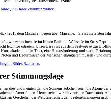
e offene und verborgene Transzendenz erzählen.
0 Jahre „900 Jahre Zukunft“ zurück
lickt 2011 dem Mistral entgegen über Marseille. - Sie ist im letzten J
ft - wir versuchten sie im letzten Bulletin “Weltseele im Stress” qual
nicht leicht zu ertragen. Unser Essay ist aus dem Festvortrag zur Eröf
 Kunstakademie - ein Trost, eine Herausforderung und starke Erfahrun
en Nöten und Bedürfnissen der Menschen engagieren müssen - und dürf
dungen, Bilder, Szenarien.
ihrer Stimmungslage
ejahten dies und meinten gar, die Sonnenstäubchen seien die Atome der
n Bohemien Amor finden. Heute stehen wir im virtuellen Datenstaub. Am
aktuellen Geschehen der Weltgesellschaft den Seelenstimmungen nach - 