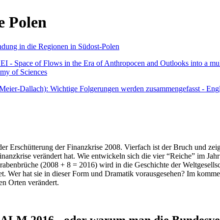
e Polen
undung in die Regionen in Südost-Polen
 - Space of Flows in the Era of Anthropocen and Outlooks into a mult
emy of Sciences
r Meier-Dallach): Wichtige Folgerungen werden zusammengefasst - Engl
der Erschütterung der Finanzkrise 2008. Vierfach ist der Bruch und zeig
 Finanzkrise verändert hat. Wie entwickeln sich die vier “Reiche” im J
abenbrüche (2008 + 8 = 2016) wird in die Geschichte der Weltgesellsch
itet. Wer hat sie in dieser Form und Dramatik vorausgesehen? Im komm
nen Orten verändert.
016 - oder warum man die Bundesverfa