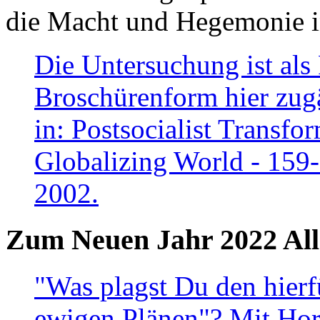
die Macht und Hegemonie in
Die Untersuchung ist als 
Broschürenform hier zugä
in: Postsocialist Transfo
Globalizing World - 159
2002.
Zum Neuen Jahr 2022 All
"Was plagst Du den hierf
ewigen Plänen"? Mit Hora