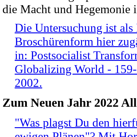
die Macht und Hegemonie in
Die Untersuchung ist als 
Broschürenform hier zugä
in: Postsocialist Transfo
Globalizing World - 159
2002.
Zum Neuen Jahr 2022 All
"Was plagst Du den hierf
ewigen Plänen"? Mit Hora