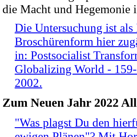
die Macht und Hegemonie in
Die Untersuchung ist als 
Broschürenform hier zugä
in: Postsocialist Transfo
Globalizing World - 159
2002.
Zum Neuen Jahr 2022 All
"Was plagst Du den hierf
ewigen Plänen"? Mit Hora