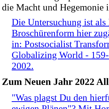
die Macht und Hegemonie in
Die Untersuchung ist als 
Broschürenform hier zugä
in: Postsocialist Transfo
Globalizing World - 159
2002.
Zum Neuen Jahr 2022 All
"Was plagst Du den hierf
ewigen Plänen"? Mit Hora