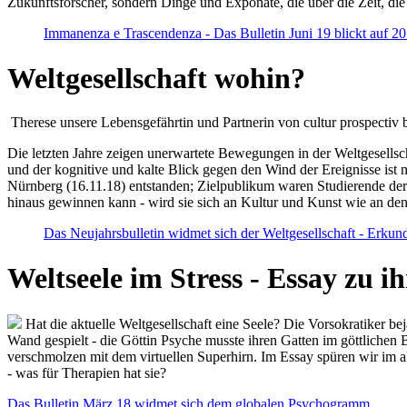
Zukunftsforscher, sondern Dinge und Exponate, die über die Zeit, di
Immanenza e Trascendenza - Das Bulletin Juni 19 blickt auf 2
Weltgesellschaft wohin?
Therese unsere Lebensgefährtin und Partnerin von cultur prospectiv b
Die letzten Jahre zeigen unerwartete Bewegungen in der Weltgesellscha
und der kognitive und kalte Blick gegen den Wind der Ereignisse ist 
Nürnberg (16.11.18) entstanden; Zielpublikum waren Studierende der
hinaus gewinnen kann - wird sie sich an Kultur und Kunst wie an d
Das Neujahrsbulletin widmet sich der Weltgesellschaft - Erkun
Weltseele im Stress - Essay zu 
Hat die aktuelle Weltgesellschaft eine Seele? Die Vorsokratiker b
Wand gespielt - die Göttin Psyche musste ihren Gatten im göttliche
verschmolzen mit dem virtuellen Superhirn. Im Essay spüren wir im 
- was für Therapien hat sie?
Das Bulletin März 18 widmet sich dem globalen Psychogramm