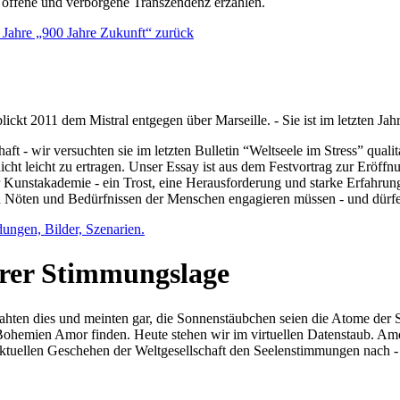
e offene und verborgene Transzendenz erzählen.
0 Jahre „900 Jahre Zukunft“ zurück
lickt 2011 dem Mistral entgegen über Marseille. - Sie ist im letzten J
ft - wir versuchten sie im letzten Bulletin “Weltseele im Stress” qual
nicht leicht zu ertragen. Unser Essay ist aus dem Festvortrag zur Eröf
 Kunstakademie - ein Trost, eine Herausforderung und starke Erfahrun
en Nöten und Bedürfnissen der Menschen engagieren müssen - und dürf
dungen, Bilder, Szenarien.
ihrer Stimmungslage
ejahten dies und meinten gar, die Sonnenstäubchen seien die Atome der
n Bohemien Amor finden. Heute stehen wir im virtuellen Datenstaub. Am
aktuellen Geschehen der Weltgesellschaft den Seelenstimmungen nach - 