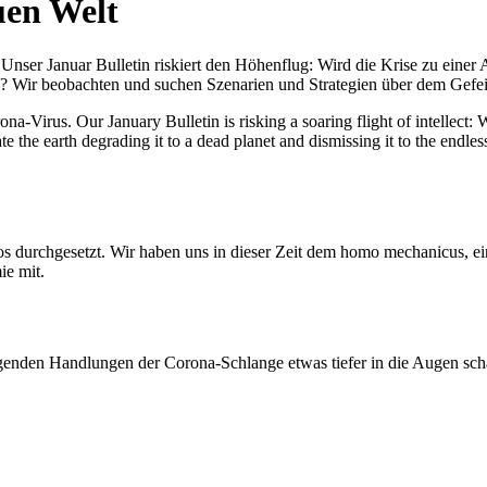
uen Welt
nser Januar Bulletin riskiert den Höhenflug: Wird die Krise zu einer 
All? Wir beobachten und suchen Szenarien und Strategien über dem Ge
-Virus. Our January Bulletin is risking a soaring flight of intellect: Wi
te the earth degrading it to a dead planet and dismissing it to the endl
os durchgesetzt. Wir haben uns in dieser Zeit dem homo mechanicus, e
ie mit.
genden Handlungen der Corona-Schlange etwas tiefer in die Augen sc