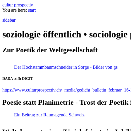
cultur prospectiv
You are here:
start
sidebar
soziologie öffentlich • sociologi
Zur Poetik der Weltgesellschaft
Der Hochstammbaumschneider in Sorge - Bilder von gs
DADA trifft DIGIT
https://www.culturprospectiv.ch/_media/gedicht_bulletin_februar_16-
Poesie statt Planimetrie - Trost der Poeti
Ein Beitrag zur Raumagenda Schweiz