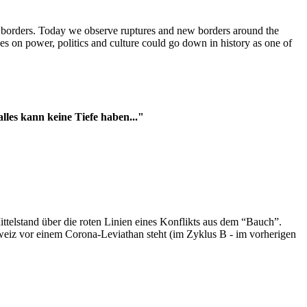
t borders. Today we observe ruptures and new borders around the
es on power, politics and culture could go down in history as one of
es kann keine Tiefe haben..."
ttelstand über die roten Linien eines Konflikts aus dem “Bauch”.
hweiz vor einem Corona-Leviathan steht (im Zyklus B - im vorherigen