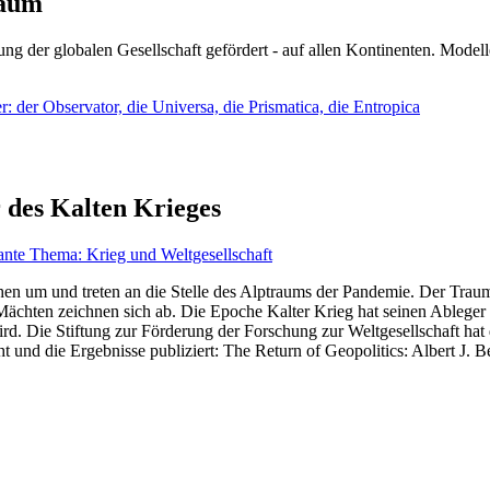
läum
ng der globalen Gesellschaft gefördert - auf allen Kontinenten. Modelle
 der Observator, die Universa, die Prismatica, die Entropica
 des Kalten Krieges
ante Thema: Krieg und Weltgesellschaft
en um und treten an die Stelle des Alptraums der Pandemie. Der Traum v
ten zeichnen sich ab. Die Epoche Kalter Krieg hat seinen Ableger bis 
d. Die Stiftung zur Förderung der Forschung zur Weltgesellschaft hat
 und die Ergebnisse publiziert: The Return of Geopolitics: Albert J. Be