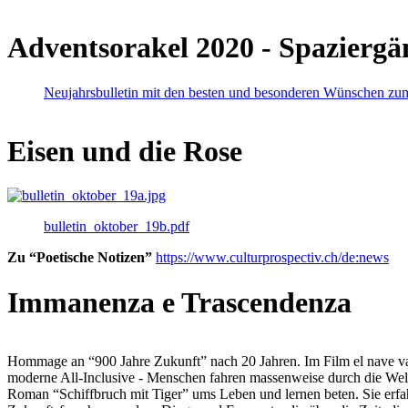
Adventsorakel 2020 - Spaziergä
Neujahrsbulletin mit den besten und besonderen Wünschen zu
Eisen und die Rose
bulletin_oktober_19b.pdf
Zu “Poetische Notizen”
https://www.culturprospectiv.ch/de:news
Immanenza e Trascendenza
Hommage an “900 Jahre Zukunft” nach 20 Jahren. Im Film el nave va lies
moderne All-Inclusive - Menschen fahren massenweise durch die Weltm
Roman “Schiffbruch mit Tiger” ums Leben und lernen beten. Sie erfah