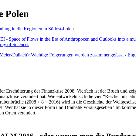
e Polen
undung in die Regionen in Südost-Polen
 - Space of Flows in the Era of Anthropocen and Outlooks into a mult
emy of Sciences
r Meier-Dallach): Wichtige Folgerungen werden zusammengefasst - Engl
der Erschütterung der Finanzkrise 2008. Vierfach ist der Bruch und zeig
 Finanzkrise verändert hat. Wie entwickeln sich die vier “Reiche” im J
abenbrüche (2008 + 8 = 2016) wird in die Geschichte der Weltgesellsch
itet. Wer hat sie in dieser Form und Dramatik vorausgesehen? Im komm
nen Orten verändert.
016 - oder warum man die Bundesverfa