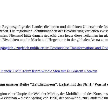
as Regionsgefüge des Landes die harten und die feinen Unterschiede fes
hrheit. Die regionalen Identifikationen der Bevölkerung variierten zwi
ngen. Niemand hätte damals gedacht, dass heute diese Teilungen im uk
 den Rivalitäten um die Macht und Hegemonie in der globalen Arena zu t
änglich - zugleich publiziert in: Postsocialist Transformations and Ci
Plänen"? Mit Horaz feiern wir die Stoa mit 14 Gläsern Rotwein
läum unserer Reihe "Zeitdiagnosen". Es hat mit der Nr. 1 "Was ist
eginn einer Utopie der Welt der Märkte, der Mobilität und des Konsu
viathan – dieser Sprung von 1990, der one-world, zur Pandemie und i