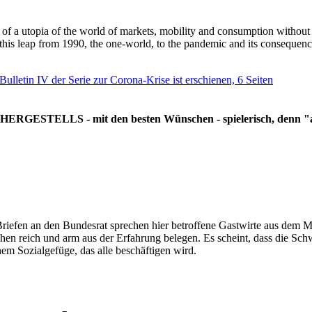
g of a utopia of the world of markets, mobility and consumption withou
 this leap from 1990, the one-world, to the pandemic and its consequenc
 Bulletin IV der Serie zur Corona-Krise ist erschienen, 6 Seiten
RGESTELLS - mit den besten Wünschen - spielerisch, denn "all
Briefen an den Bundesrat sprechen hier betroffene Gastwirte aus dem Mi
hen reich und arm aus der Erfahrung belegen. Es scheint, dass die Sc
nem Sozialgefüge, das alle beschäftigen wird.