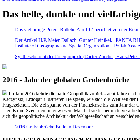
Das helle, dunkle und vielfarbig
Das vielfarbige Polen, Bulletin April 17 berichtet von der Erk
Der Artikel H.P. Meier-Dallach, Gunter Heinikel, "PANTA RHEI
Institute of Geography and Spatial Organization", Polish Acad
Synthesebericht der Polenprojekte (Dieter Zürcher, Hans-Pete
2016 - Jahr der globalen Grabenbrüche
Im Jahr 2016 kehrte die harte Geopolitik zurück - acht Jahre nach 
Kaczynski, Erdogan illustrieren Beispiele, wie sich die Welt seit der
Fragezeichen. Die Zeitspanne von der Finanzkrise bis zum Jahr der Gr
Trends und Szenarien hingewiesen. Man hat sie bisher nicht verarbe
sich die geopolitische Architektur der Weltgesellschaft an verschiede
2016 Grabenbrüche Bulletin Dezember
HELVETIA SINGT DEN SCHWEIZERPSALM 2