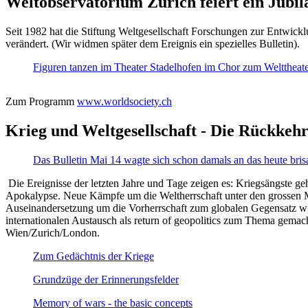
Weltobservatorium Zürich feiert ein Jubi
Seit 1982 hat die Stiftung Weltgesellschaft Forschungen zur Entwicklu
verändert. (Wir widmen später dem Ereignis ein spezielles Bulletin).
Figuren tanzen im Theater Stadelhofen im Chor zum Welttheater:
Zum Programm
www.worldsociety.ch
Krieg und Weltgesellschaft - Die Rückkehr
Das Bulletin Mai 14 wagte sich schon damals an das heute bris
Die Ereignisse der letzten Jahre und Tage zeigen es: Kriegsängste geh
Apokalypse. Neue Kämpfe um die Weltherrschaft unter den grossen Mäch
Auseinandersetzung um die Vorherrschaft zum globalen Gegensatz wir
internationalen Austausch als return of geopolitics zum Thema gemacht
Wien/Zurich/London.
Zum Gedächtnis der Kriege
Grundzüge der Erinnerungsfelder
Memory of wars - the basic concepts