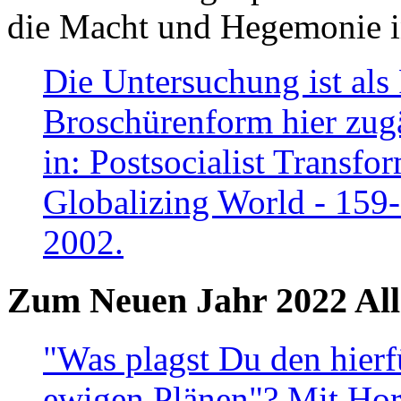
die Macht und Hegemonie in
Die Untersuchung ist als 
Broschürenform hier zugä
in: Postsocialist Transfo
Globalizing World - 159
2002.
Zum Neuen Jahr 2022 All
"Was plagst Du den hierf
ewigen Plänen"? Mit Hora