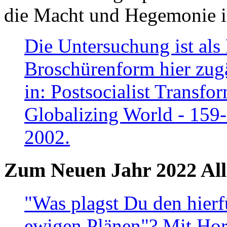
die Macht und Hegemonie in
Die Untersuchung ist als 
Broschürenform hier zugä
in: Postsocialist Transfo
Globalizing World - 159
2002.
Zum Neuen Jahr 2022 All
"Was plagst Du den hierf
ewigen Plänen"? Mit Hora