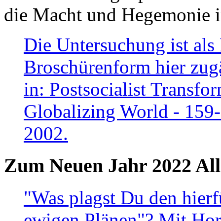
die Macht und Hegemonie in
Die Untersuchung ist als 
Broschürenform hier zugä
in: Postsocialist Transfo
Globalizing World - 159
2002.
Zum Neuen Jahr 2022 All
"Was plagst Du den hierf
ewigen Plänen"? Mit Hora