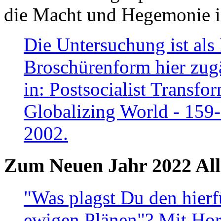
die Macht und Hegemonie in
Die Untersuchung ist als 
Broschürenform hier zugä
in: Postsocialist Transfo
Globalizing World - 159
2002.
Zum Neuen Jahr 2022 All
"Was plagst Du den hierf
ewigen Plänen"? Mit Hora