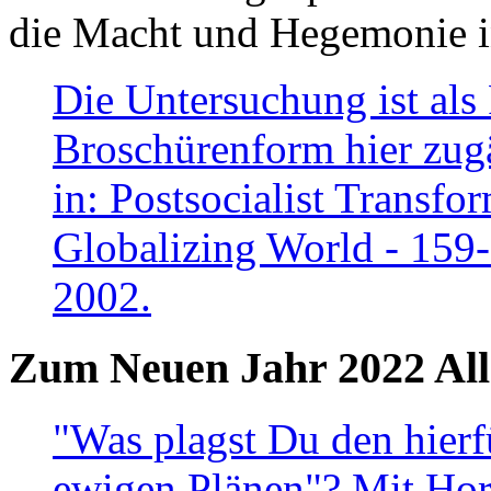
die Macht und Hegemonie in
Die Untersuchung ist als 
Broschürenform hier zugä
in: Postsocialist Transfo
Globalizing World - 159
2002.
Zum Neuen Jahr 2022 All
"Was plagst Du den hierf
ewigen Plänen"? Mit Hora