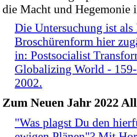
die Macht und Hegemonie in
Die Untersuchung ist als 
Broschürenform hier zugä
in: Postsocialist Transfo
Globalizing World - 159
2002.
Zum Neuen Jahr 2022 All
"Was plagst Du den hierf
ewigen Plänen"? Mit Hora