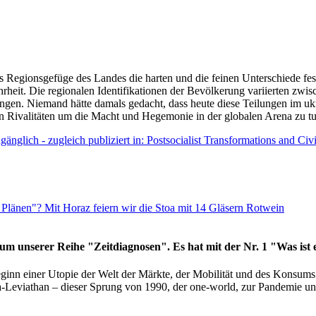
as Regionsgefüge des Landes die harten und die feinen Unterschiede fes
hrheit. Die regionalen Identifikationen der Bevölkerung variierten zwi
ngen. Niemand hätte damals gedacht, dass heute diese Teilungen im uk
 den Rivalitäten um die Macht und Hegemonie in der globalen Arena zu t
änglich - zugleich publiziert in: Postsocialist Transformations and Ci
Plänen"? Mit Horaz feiern wir die Stoa mit 14 Gläsern Rotwein
läum unserer Reihe "Zeitdiagnosen". Es hat mit der Nr. 1 "Was ist
eginn einer Utopie der Welt der Märkte, der Mobilität und des Konsu
viathan – dieser Sprung von 1990, der one-world, zur Pandemie und i