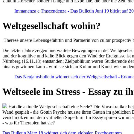
Zukunftsforscher, sondern Dinge und Exponate, die über die Zeit, di
Immanenza e Trascendenza - Das Bulletin Juni 19 blickt auf 2
Weltgesellschaft wohin?
Therese unsere Lebensgefährtin und Partnerin von cultur prospectiv b
Die letzten Jahre zeigen unerwartete Bewegungen in der Weltgesellscha
und der kognitive und kalte Blick gegen den Wind der Ereignisse ist 
Nürnberg (16.11.18) entstanden; Zielpublikum waren Studierende der
hinaus gewinnen kann - wird sie sich an Kultur und Kunst wie an d
Das Neujahrsbulletin widmet sich der Weltgesellschaft - Erkun
Weltseele im Stress - Essay zu 
Hat die aktuelle Weltgesellschaft eine Seele? Die Vorsokratiker b
Wand gespielt - die Göttin Psyche musste ihren Gatten im göttliche
verschmolzen mit dem virtuellen Superhirn. Im Essay spüren wir im 
- was für Therapien hat sie?
Das Bulletin März 18 widmet sich dem globalen Psychogramm