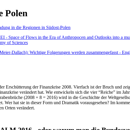
e Polen
undung in die Regionen in Südost-Polen
 - Space of Flows in the Era of Anthropocen and Outlooks into a mult
emy of Sciences
r Meier-Dallach): Wichtige Folgerungen werden zusammengefasst - Engl
der Erschütterung der Finanzkrise 2008. Vierfach ist der Bruch und zeig
 Finanzkrise verändert hat. Wie entwickeln sich die vier “Reiche” im J
abenbrüche (2008 + 8 = 2016) wird in die Geschichte der Weltgesellsch
itet. Wer hat sie in dieser Form und Dramatik vorausgesehen? Im komm
nen Orten verändert.
016 - oder warum man die Bundesverfa