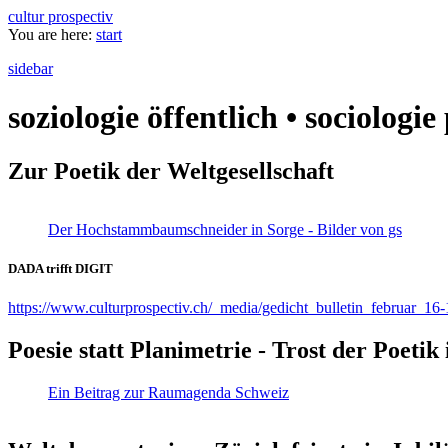
cultur prospectiv
You are here:
start
sidebar
soziologie öffentlich • sociologi
Zur Poetik der Weltgesellschaft
Der Hochstammbaumschneider in Sorge - Bilder von gs
DADA trifft DIGIT
https://www.culturprospectiv.ch/_media/gedicht_bulletin_februar_16-
Poesie statt Planimetrie - Trost der Poeti
Ein Beitrag zur Raumagenda Schweiz