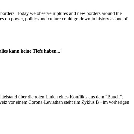
t borders. Today we observe ruptures and new borders around the
es on power, politics and culture could go down in history as one of
es kann keine Tiefe haben..."
ttelstand über die roten Linien eines Konflikts aus dem “Bauch”.
hweiz vor einem Corona-Leviathan steht (im Zyklus B - im vorherigen