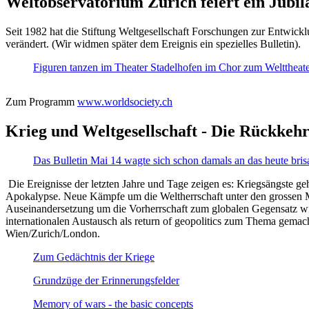
Weltobservatorium Zürich feiert ein Jubi
Seit 1982 hat die Stiftung Weltgesellschaft Forschungen zur Entwicklu
verändert. (Wir widmen später dem Ereignis ein spezielles Bulletin).
Figuren tanzen im Theater Stadelhofen im Chor zum Welttheater:
Zum Programm
www.worldsociety.ch
Krieg und Weltgesellschaft - Die Rückkehr
Das Bulletin Mai 14 wagte sich schon damals an das heute bris
Die Ereignisse der letzten Jahre und Tage zeigen es: Kriegsängste geh
Apokalypse. Neue Kämpfe um die Weltherrschaft unter den grossen Mäch
Auseinandersetzung um die Vorherrschaft zum globalen Gegensatz wir
internationalen Austausch als return of geopolitics zum Thema gemacht
Wien/Zurich/London.
Zum Gedächtnis der Kriege
Grundzüge der Erinnerungsfelder
Memory of wars - the basic concepts