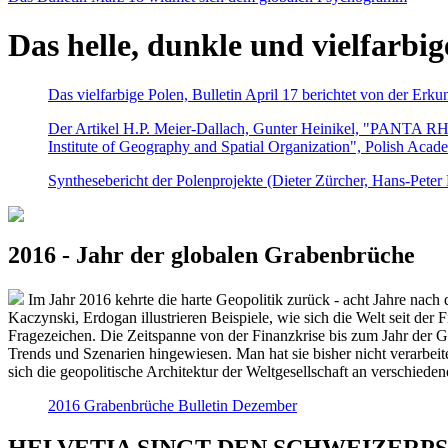
Das helle, dunkle und vielfarbig
Das vielfarbige Polen, Bulletin April 17 berichtet von der Erk
Der Artikel H.P. Meier-Dallach, Gunter Heinikel, "PANTA RHEI
Institute of Geography and Spatial Organization", Polish Acad
Synthesebericht der Polenprojekte (Dieter Zürcher, Hans-Pete
2016 - Jahr der globalen Grabenbrüche
Im Jahr 2016 kehrte die harte Geopolitik zurück - acht Jahre nach 
Kaczynski, Erdogan illustrieren Beispiele, wie sich die Welt seit der
Fragezeichen. Die Zeitspanne von der Finanzkrise bis zum Jahr der Gr
Trends und Szenarien hingewiesen. Man hat sie bisher nicht verarbe
sich die geopolitische Architektur der Weltgesellschaft an verschiede
2016 Grabenbrüche Bulletin Dezember
HELVETIA SINGT DEN SCHWEIZERPSALM 2