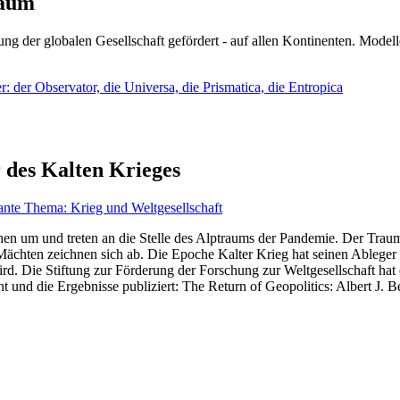
läum
ng der globalen Gesellschaft gefördert - auf allen Kontinenten. Modelle
 der Observator, die Universa, die Prismatica, die Entropica
 des Kalten Krieges
ante Thema: Krieg und Weltgesellschaft
en um und treten an die Stelle des Alptraums der Pandemie. Der Traum v
ten zeichnen sich ab. Die Epoche Kalter Krieg hat seinen Ableger bis 
d. Die Stiftung zur Förderung der Forschung zur Weltgesellschaft hat
 und die Ergebnisse publiziert: The Return of Geopolitics: Albert J. Be