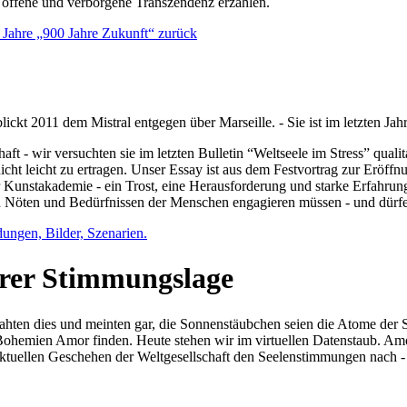
e offene und verborgene Transzendenz erzählen.
0 Jahre „900 Jahre Zukunft“ zurück
lickt 2011 dem Mistral entgegen über Marseille. - Sie ist im letzten J
ft - wir versuchten sie im letzten Bulletin “Weltseele im Stress” qual
nicht leicht zu ertragen. Unser Essay ist aus dem Festvortrag zur Eröf
 Kunstakademie - ein Trost, eine Herausforderung und starke Erfahrun
en Nöten und Bedürfnissen der Menschen engagieren müssen - und dürf
dungen, Bilder, Szenarien.
ihrer Stimmungslage
ejahten dies und meinten gar, die Sonnenstäubchen seien die Atome der
n Bohemien Amor finden. Heute stehen wir im virtuellen Datenstaub. Am
aktuellen Geschehen der Weltgesellschaft den Seelenstimmungen nach - 