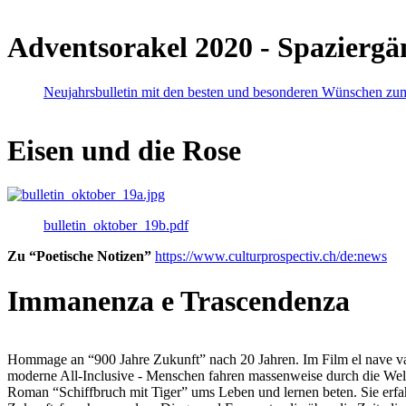
Adventsorakel 2020 - Spaziergä
Neujahrsbulletin mit den besten und besonderen Wünschen zu
Eisen und die Rose
bulletin_oktober_19b.pdf
Zu “Poetische Notizen”
https://www.culturprospectiv.ch/de:news
Immanenza e Trascendenza
Hommage an “900 Jahre Zukunft” nach 20 Jahren. Im Film el nave va lies
moderne All-Inclusive - Menschen fahren massenweise durch die Weltm
Roman “Schiffbruch mit Tiger” ums Leben und lernen beten. Sie erfah