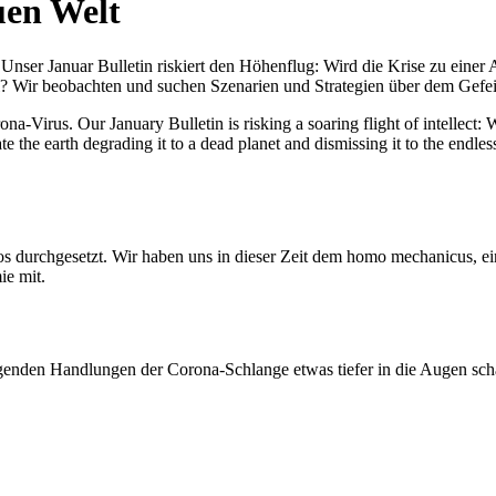
uen Welt
nser Januar Bulletin riskiert den Höhenflug: Wird die Krise zu einer 
All? Wir beobachten und suchen Szenarien und Strategien über dem Ge
-Virus. Our January Bulletin is risking a soaring flight of intellect: Wi
te the earth degrading it to a dead planet and dismissing it to the endl
os durchgesetzt. Wir haben uns in dieser Zeit dem homo mechanicus, e
ie mit.
genden Handlungen der Corona-Schlange etwas tiefer in die Augen sc