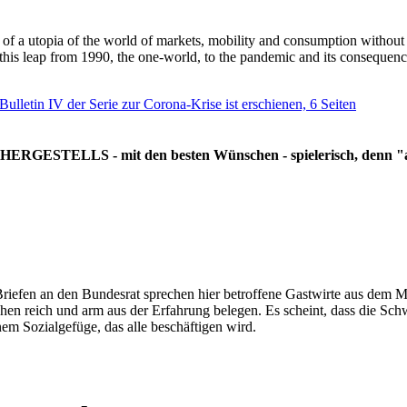
g of a utopia of the world of markets, mobility and consumption withou
 this leap from 1990, the one-world, to the pandemic and its consequenc
 Bulletin IV der Serie zur Corona-Krise ist erschienen, 6 Seiten
RGESTELLS - mit den besten Wünschen - spielerisch, denn "all
Briefen an den Bundesrat sprechen hier betroffene Gastwirte aus dem Mi
hen reich und arm aus der Erfahrung belegen. Es scheint, dass die Sc
nem Sozialgefüge, das alle beschäftigen wird.