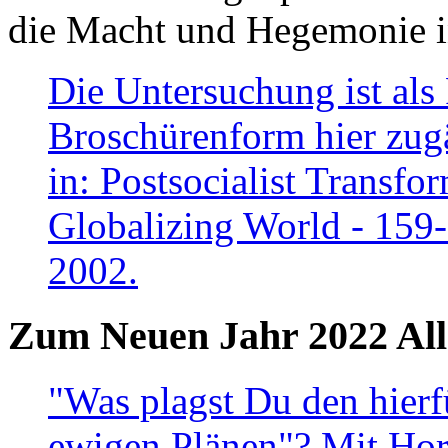
die Macht und Hegemonie in
Die Untersuchung ist als 
Broschürenform hier zugä
in: Postsocialist Transfo
Globalizing World - 159
2002.
Zum Neuen Jahr 2022 All
"Was plagst Du den hierf
ewigen Plänen"? Mit Hora