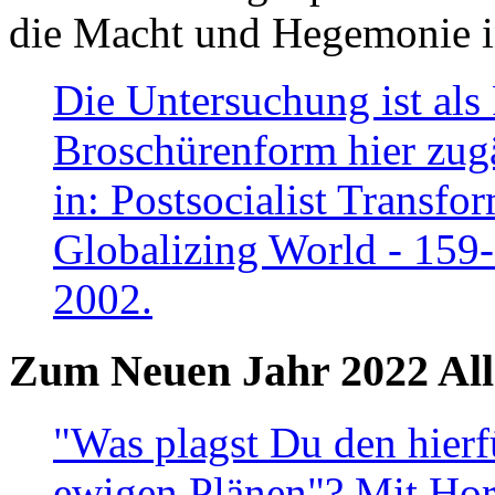
die Macht und Hegemonie in
Die Untersuchung ist als 
Broschürenform hier zugä
in: Postsocialist Transfo
Globalizing World - 159
2002.
Zum Neuen Jahr 2022 All
"Was plagst Du den hierf
ewigen Plänen"? Mit Hora