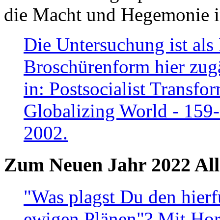
die Macht und Hegemonie in
Die Untersuchung ist als 
Broschürenform hier zugä
in: Postsocialist Transfo
Globalizing World - 159
2002.
Zum Neuen Jahr 2022 All
"Was plagst Du den hierf
ewigen Plänen"? Mit Hora