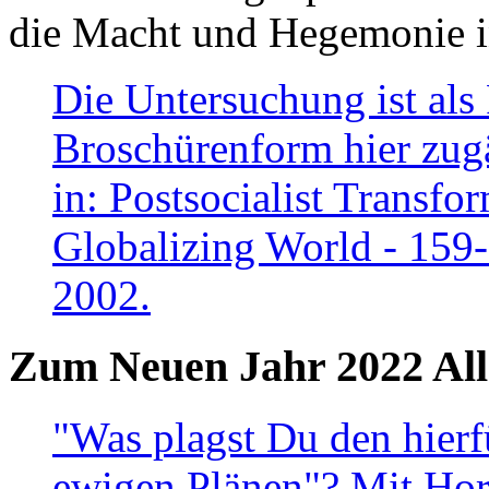
die Macht und Hegemonie in
Die Untersuchung ist als 
Broschürenform hier zugä
in: Postsocialist Transfo
Globalizing World - 159
2002.
Zum Neuen Jahr 2022 All
"Was plagst Du den hierf
ewigen Plänen"? Mit Hora