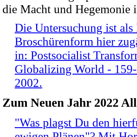
die Macht und Hegemonie in
Die Untersuchung ist als 
Broschürenform hier zugä
in: Postsocialist Transfo
Globalizing World - 159
2002.
Zum Neuen Jahr 2022 All
"Was plagst Du den hierf
ewigen Plänen"? Mit Hora