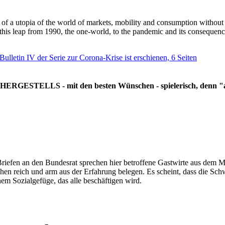
g of a utopia of the world of markets, mobility and consumption withou
 this leap from 1990, the one-world, to the pandemic and its consequenc
 Bulletin IV der Serie zur Corona-Krise ist erschienen, 6 Seiten
RGESTELLS - mit den besten Wünschen - spielerisch, denn "all
Briefen an den Bundesrat sprechen hier betroffene Gastwirte aus dem Mi
hen reich und arm aus der Erfahrung belegen. Es scheint, dass die Sc
nem Sozialgefüge, das alle beschäftigen wird.