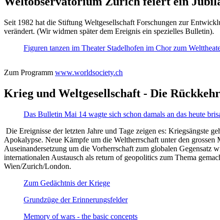
Weltobservatorium Zürich feiert ein Jubi
Seit 1982 hat die Stiftung Weltgesellschaft Forschungen zur Entwicklu
verändert. (Wir widmen später dem Ereignis ein spezielles Bulletin).
Figuren tanzen im Theater Stadelhofen im Chor zum Welttheater:
Zum Programm
www.worldsociety.ch
Krieg und Weltgesellschaft - Die Rückkehr
Das Bulletin Mai 14 wagte sich schon damals an das heute bris
Die Ereignisse der letzten Jahre und Tage zeigen es: Kriegsängste geh
Apokalypse. Neue Kämpfe um die Weltherrschaft unter den grossen Mäch
Auseinandersetzung um die Vorherrschaft zum globalen Gegensatz wir
internationalen Austausch als return of geopolitics zum Thema gemacht
Wien/Zurich/London.
Zum Gedächtnis der Kriege
Grundzüge der Erinnerungsfelder
Memory of wars - the basic concepts