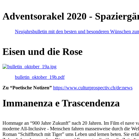
Adventsorakel 2020 - Spaziergä
Neujahrsbulletin mit den besten und besonderen Wünschen zu
Eisen und die Rose
bulletin_oktober_19b.pdf
Zu “Poetische Notizen”
https://www.culturprospectiv.ch/de:news
Immanenza e Trascendenza
Hommage an “900 Jahre Zukunft” nach 20 Jahren. Im Film el nave va lies
moderne All-Inclusive - Menschen fahren massenweise durch die Weltm
Roman “Schiffbruch mit Tiger” ums Leben und lernen beten. Sie erfah