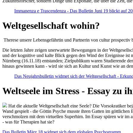
Zukunftsforscher, sondern Dinge und Exponate, die über die Zeit, di
Immanenza e Trascendenza - Das Bulletin Juni 19 blickt auf 2
Weltgesellschaft wohin?
Therese unsere Lebensgefährtin und Partnerin von cultur prospectiv b
Die letzten Jahre zeigen unerwartete Bewegungen in der Weltgesellscha
und der kognitive und kalte Blick gegen den Wind der Ereignisse ist 
Nürnberg (16.11.18) entstanden; Zielpublikum waren Studierende der
hinaus gewinnen kann - wird sie sich an Kultur und Kunst wie an d
Das Neujahrsbulletin widmet sich der Weltgesellschaft - Erkun
Weltseele im Stress - Essay zu 
Hat die aktuelle Weltgesellschaft eine Seele? Die Vorsokratiker b
Wand gespielt - die Göttin Psyche musste ihren Gatten im göttliche
verschmolzen mit dem virtuellen Superhirn. Im Essay spüren wir im 
- was für Therapien hat sie?
Das Bulletin März 18 widmet sich dem globalen Psychogramm