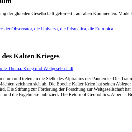
läum
ng der globalen Gesellschaft gefördert - auf allen Kontinenten. Modelle
 der Observator, die Universa, die Prismatica, die Entropica
 des Kalten Krieges
ante Thema: Krieg und Weltgesellschaft
en um und treten an die Stelle des Alptraums der Pandemie. Der Traum v
ten zeichnen sich ab. Die Epoche Kalter Krieg hat seinen Ableger bis 
d. Die Stiftung zur Förderung der Forschung zur Weltgesellschaft hat
 und die Ergebnisse publiziert: The Return of Geopolitics: Albert J. Be