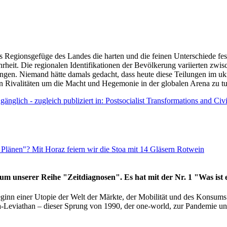
as Regionsgefüge des Landes die harten und die feinen Unterschiede fes
hrheit. Die regionalen Identifikationen der Bevölkerung variierten zwi
ngen. Niemand hätte damals gedacht, dass heute diese Teilungen im uk
 den Rivalitäten um die Macht und Hegemonie in der globalen Arena zu t
änglich - zugleich publiziert in: Postsocialist Transformations and Ci
Plänen"? Mit Horaz feiern wir die Stoa mit 14 Gläsern Rotwein
läum unserer Reihe "Zeitdiagnosen". Es hat mit der Nr. 1 "Was ist
eginn einer Utopie der Welt der Märkte, der Mobilität und des Konsu
viathan – dieser Sprung von 1990, der one-world, zur Pandemie und i