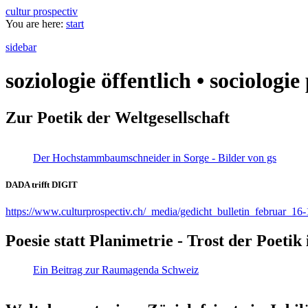
cultur prospectiv
You are here:
start
sidebar
soziologie öffentlich • sociologi
Zur Poetik der Weltgesellschaft
Der Hochstammbaumschneider in Sorge - Bilder von gs
DADA trifft DIGIT
https://www.culturprospectiv.ch/_media/gedicht_bulletin_februar_16-
Poesie statt Planimetrie - Trost der Poeti
Ein Beitrag zur Raumagenda Schweiz