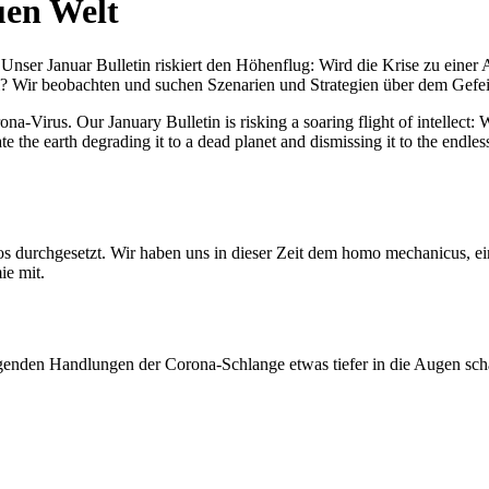
uen Welt
nser Januar Bulletin riskiert den Höhenflug: Wird die Krise zu einer 
All? Wir beobachten und suchen Szenarien und Strategien über dem Ge
-Virus. Our January Bulletin is risking a soaring flight of intellect: Wi
te the earth degrading it to a dead planet and dismissing it to the endl
os durchgesetzt. Wir haben uns in dieser Zeit dem homo mechanicus, e
ie mit.
genden Handlungen der Corona-Schlange etwas tiefer in die Augen sc