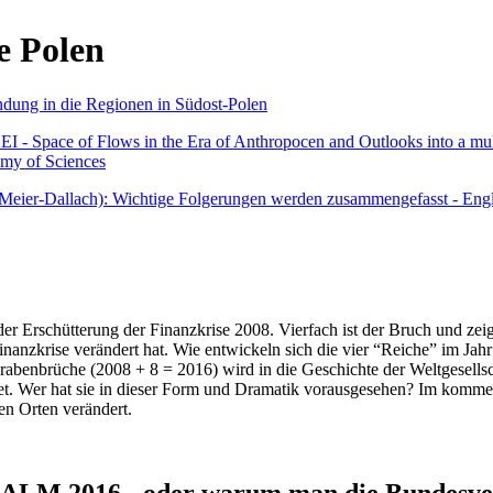
e Polen
undung in die Regionen in Südost-Polen
 - Space of Flows in the Era of Anthropocen and Outlooks into a mult
emy of Sciences
r Meier-Dallach): Wichtige Folgerungen werden zusammengefasst - Engl
der Erschütterung der Finanzkrise 2008. Vierfach ist der Bruch und zeig
 Finanzkrise verändert hat. Wie entwickeln sich die vier “Reiche” im J
abenbrüche (2008 + 8 = 2016) wird in die Geschichte der Weltgesellsch
itet. Wer hat sie in dieser Form und Dramatik vorausgesehen? Im komm
nen Orten verändert.
016 - oder warum man die Bundesverfa