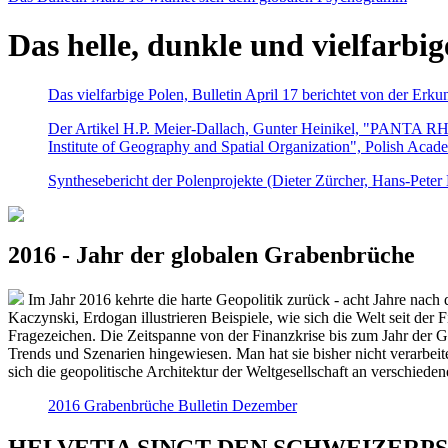
Das helle, dunkle und vielfarbig
Das vielfarbige Polen, Bulletin April 17 berichtet von der Erk
Der Artikel H.P. Meier-Dallach, Gunter Heinikel, "PANTA RHEI
Institute of Geography and Spatial Organization", Polish Acad
Synthesebericht der Polenprojekte (Dieter Zürcher, Hans-Pete
2016 - Jahr der globalen Grabenbrüche
Im Jahr 2016 kehrte die harte Geopolitik zurück - acht Jahre nach 
Kaczynski, Erdogan illustrieren Beispiele, wie sich die Welt seit der
Fragezeichen. Die Zeitspanne von der Finanzkrise bis zum Jahr der Gr
Trends und Szenarien hingewiesen. Man hat sie bisher nicht verarbe
sich die geopolitische Architektur der Weltgesellschaft an verschiede
2016 Grabenbrüche Bulletin Dezember
HELVETIA SINGT DEN SCHWEIZERPSALM 2