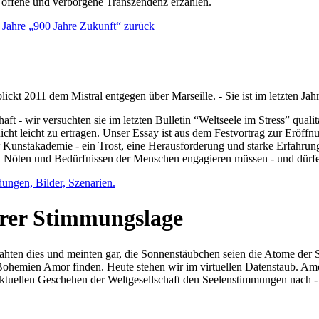
e offene und verborgene Transzendenz erzählen.
0 Jahre „900 Jahre Zukunft“ zurück
lickt 2011 dem Mistral entgegen über Marseille. - Sie ist im letzten J
ft - wir versuchten sie im letzten Bulletin “Weltseele im Stress” qual
nicht leicht zu ertragen. Unser Essay ist aus dem Festvortrag zur Eröf
 Kunstakademie - ein Trost, eine Herausforderung und starke Erfahrun
en Nöten und Bedürfnissen der Menschen engagieren müssen - und dürf
dungen, Bilder, Szenarien.
ihrer Stimmungslage
ejahten dies und meinten gar, die Sonnenstäubchen seien die Atome der
n Bohemien Amor finden. Heute stehen wir im virtuellen Datenstaub. Am
aktuellen Geschehen der Weltgesellschaft den Seelenstimmungen nach - 