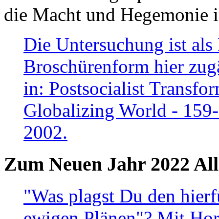
die Macht und Hegemonie in
Die Untersuchung ist als 
Broschürenform hier zugä
in: Postsocialist Transfo
Globalizing World - 159
2002.
Zum Neuen Jahr 2022 All
"Was plagst Du den hierf
ewigen Plänen"? Mit Hora