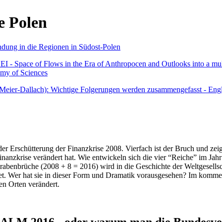
e Polen
undung in die Regionen in Südost-Polen
 - Space of Flows in the Era of Anthropocen and Outlooks into a mult
emy of Sciences
r Meier-Dallach): Wichtige Folgerungen werden zusammengefasst - Engl
der Erschütterung der Finanzkrise 2008. Vierfach ist der Bruch und zeig
 Finanzkrise verändert hat. Wie entwickeln sich die vier “Reiche” im J
abenbrüche (2008 + 8 = 2016) wird in die Geschichte der Weltgesellsch
itet. Wer hat sie in dieser Form und Dramatik vorausgesehen? Im komm
nen Orten verändert.
016 - oder warum man die Bundesverfa