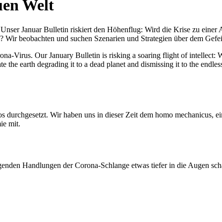
uen Welt
nser Januar Bulletin riskiert den Höhenflug: Wird die Krise zu einer 
All? Wir beobachten und suchen Szenarien und Strategien über dem Ge
-Virus. Our January Bulletin is risking a soaring flight of intellect: Wi
te the earth degrading it to a dead planet and dismissing it to the endl
os durchgesetzt. Wir haben uns in dieser Zeit dem homo mechanicus, e
ie mit.
genden Handlungen der Corona-Schlange etwas tiefer in die Augen sc