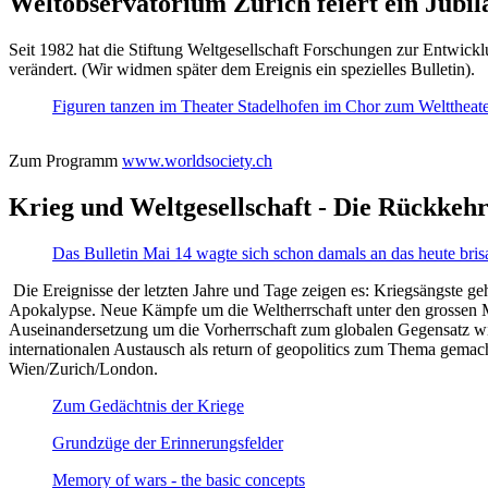
Weltobservatorium Zürich feiert ein Jubi
Seit 1982 hat die Stiftung Weltgesellschaft Forschungen zur Entwicklu
verändert. (Wir widmen später dem Ereignis ein spezielles Bulletin).
Figuren tanzen im Theater Stadelhofen im Chor zum Welttheater:
Zum Programm
www.worldsociety.ch
Krieg und Weltgesellschaft - Die Rückkehr
Das Bulletin Mai 14 wagte sich schon damals an das heute bris
Die Ereignisse der letzten Jahre und Tage zeigen es: Kriegsängste geh
Apokalypse. Neue Kämpfe um die Weltherrschaft unter den grossen Mäch
Auseinandersetzung um die Vorherrschaft zum globalen Gegensatz wir
internationalen Austausch als return of geopolitics zum Thema gemacht
Wien/Zurich/London.
Zum Gedächtnis der Kriege
Grundzüge der Erinnerungsfelder
Memory of wars - the basic concepts