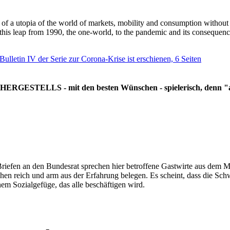
g of a utopia of the world of markets, mobility and consumption withou
 this leap from 1990, the one-world, to the pandemic and its consequenc
 Bulletin IV der Serie zur Corona-Krise ist erschienen, 6 Seiten
RGESTELLS - mit den besten Wünschen - spielerisch, denn "all
Briefen an den Bundesrat sprechen hier betroffene Gastwirte aus dem Mi
hen reich und arm aus der Erfahrung belegen. Es scheint, dass die Sc
nem Sozialgefüge, das alle beschäftigen wird.