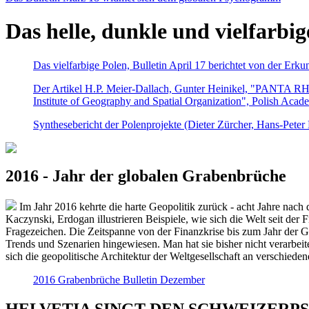
Das helle, dunkle und vielfarbig
Das vielfarbige Polen, Bulletin April 17 berichtet von der Erk
Der Artikel H.P. Meier-Dallach, Gunter Heinikel, "PANTA RHEI
Institute of Geography and Spatial Organization", Polish Acad
Synthesebericht der Polenprojekte (Dieter Zürcher, Hans-Pete
2016 - Jahr der globalen Grabenbrüche
Im Jahr 2016 kehrte die harte Geopolitik zurück - acht Jahre nach 
Kaczynski, Erdogan illustrieren Beispiele, wie sich die Welt seit der
Fragezeichen. Die Zeitspanne von der Finanzkrise bis zum Jahr der Gr
Trends und Szenarien hingewiesen. Man hat sie bisher nicht verarbe
sich die geopolitische Architektur der Weltgesellschaft an verschiede
2016 Grabenbrüche Bulletin Dezember
HELVETIA SINGT DEN SCHWEIZERPSALM 2