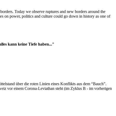
t borders. Today we observe ruptures and new borders around the
es on power, politics and culture could go down in history as one of
es kann keine Tiefe haben..."
ttelstand über die roten Linien eines Konflikts aus dem “Bauch”.
hweiz vor einem Corona-Leviathan steht (im Zyklus B - im vorherigen