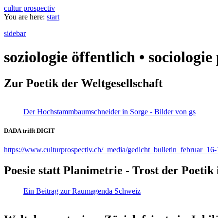
cultur prospectiv
You are here:
start
sidebar
soziologie öffentlich • sociologi
Zur Poetik der Weltgesellschaft
Der Hochstammbaumschneider in Sorge - Bilder von gs
DADA trifft DIGIT
https://www.culturprospectiv.ch/_media/gedicht_bulletin_februar_16-
Poesie statt Planimetrie - Trost der Poeti
Ein Beitrag zur Raumagenda Schweiz