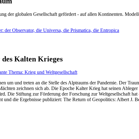
läum
ng der globalen Gesellschaft gefördert - auf allen Kontinenten. Modelle
 der Observator, die Universa, die Prismatica, die Entropica
 des Kalten Krieges
ante Thema: Krieg und Weltgesellschaft
en um und treten an die Stelle des Alptraums der Pandemie. Der Traum v
ten zeichnen sich ab. Die Epoche Kalter Krieg hat seinen Ableger bis 
d. Die Stiftung zur Förderung der Forschung zur Weltgesellschaft hat
 und die Ergebnisse publiziert: The Return of Geopolitics: Albert J. Be