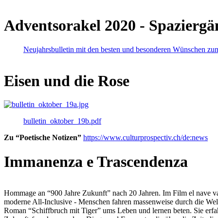
Adventsorakel 2020 - Spaziergä
Neujahrsbulletin mit den besten und besonderen Wünschen zu
Eisen und die Rose
bulletin_oktober_19b.pdf
Zu “Poetische Notizen”
https://www.culturprospectiv.ch/de:news
Immanenza e Trascendenza
Hommage an “900 Jahre Zukunft” nach 20 Jahren. Im Film el nave va lies
moderne All-Inclusive - Menschen fahren massenweise durch die Weltm
Roman “Schiffbruch mit Tiger” ums Leben und lernen beten. Sie erfah