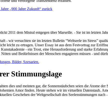
e offene und verborgene Transzendenz erzählen.
0 Jahre „900 Jahre Zukunft“ zurück
lickt 2011 dem Mistral entgegen über Marseille. - Sie ist im letzten J
ft - wir versuchten sie im letzten Bulletin “Weltseele im Stress” qual
nicht leicht zu ertragen. Unser Essay ist aus dem Festvortrag zur Eröf
 Kunstakademie - ein Trost, eine Herausforderung und starke Erfahrun
en Nöten und Bedürfnissen der Menschen engagieren müssen - und dürf
dungen, Bilder, Szenarien.
ihrer Stimmungslage
ejahten dies und meinten gar, die Sonnenstäubchen seien die Atome der
n Bohemien Amor finden. Heute stehen wir im virtuellen Datenstaub. Am
aktuellen Geschehen der Weltgesellschaft den Seelenstimmungen nach - 