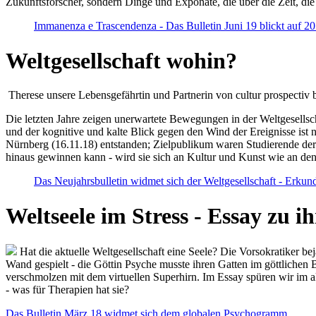
Zukunftsforscher, sondern Dinge und Exponate, die über die Zeit, di
Immanenza e Trascendenza - Das Bulletin Juni 19 blickt auf 2
Weltgesellschaft wohin?
Therese unsere Lebensgefährtin und Partnerin von cultur prospectiv b
Die letzten Jahre zeigen unerwartete Bewegungen in der Weltgesellscha
und der kognitive und kalte Blick gegen den Wind der Ereignisse ist 
Nürnberg (16.11.18) entstanden; Zielpublikum waren Studierende der
hinaus gewinnen kann - wird sie sich an Kultur und Kunst wie an d
Das Neujahrsbulletin widmet sich der Weltgesellschaft - Erkun
Weltseele im Stress - Essay zu 
Hat die aktuelle Weltgesellschaft eine Seele? Die Vorsokratiker b
Wand gespielt - die Göttin Psyche musste ihren Gatten im göttliche
verschmolzen mit dem virtuellen Superhirn. Im Essay spüren wir im 
- was für Therapien hat sie?
Das Bulletin März 18 widmet sich dem globalen Psychogramm