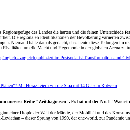
as Regionsgefüge des Landes die harten und die feinen Unterschiede fes
hrheit. Die regionalen Identifikationen der Bevölkerung variierten zwi
ngen. Niemand hätte damals gedacht, dass heute diese Teilungen im uk
 den Rivalitäten um die Macht und Hegemonie in der globalen Arena zu t
änglich - zugleich publiziert in: Postsocialist Transformations and Ci
Plänen"? Mit Horaz feiern wir die Stoa mit 14 Gläsern Rotwein
läum unserer Reihe "Zeitdiagnosen". Es hat mit der Nr. 1 "Was ist
eginn einer Utopie der Welt der Märkte, der Mobilität und des Konsu
viathan – dieser Sprung von 1990, der one-world, zur Pandemie und i