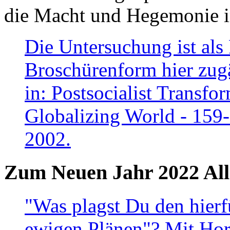
die Macht und Hegemonie in
Die Untersuchung ist als 
Broschürenform hier zugä
in: Postsocialist Transfo
Globalizing World - 159
2002.
Zum Neuen Jahr 2022 All
"Was plagst Du den hierf
ewigen Plänen"? Mit Hora