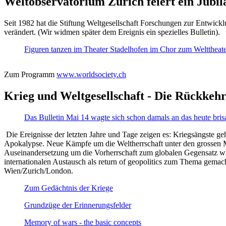
Weltobservatorium Zürich feiert ein Jubi
Seit 1982 hat die Stiftung Weltgesellschaft Forschungen zur Entwicklu
verändert. (Wir widmen später dem Ereignis ein spezielles Bulletin).
Figuren tanzen im Theater Stadelhofen im Chor zum Welttheater:
Zum Programm
www.worldsociety.ch
Krieg und Weltgesellschaft - Die Rückkehr
Das Bulletin Mai 14 wagte sich schon damals an das heute bris
Die Ereignisse der letzten Jahre und Tage zeigen es: Kriegsängste geh
Apokalypse. Neue Kämpfe um die Weltherrschaft unter den grossen Mäch
Auseinandersetzung um die Vorherrschaft zum globalen Gegensatz wir
internationalen Austausch als return of geopolitics zum Thema gemacht
Wien/Zurich/London.
Zum Gedächtnis der Kriege
Grundzüge der Erinnerungsfelder
Memory of wars - the basic concepts