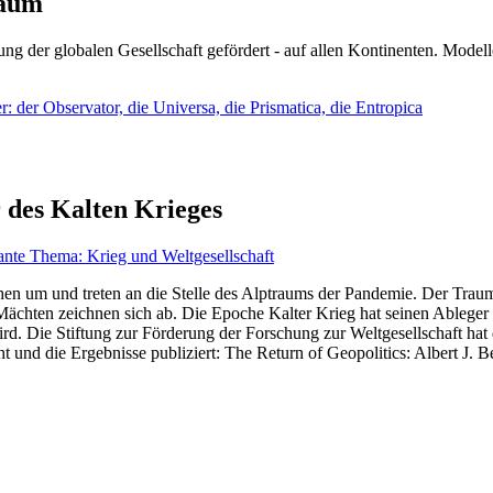
läum
ng der globalen Gesellschaft gefördert - auf allen Kontinenten. Modelle
 der Observator, die Universa, die Prismatica, die Entropica
 des Kalten Krieges
ante Thema: Krieg und Weltgesellschaft
en um und treten an die Stelle des Alptraums der Pandemie. Der Traum v
ten zeichnen sich ab. Die Epoche Kalter Krieg hat seinen Ableger bis 
d. Die Stiftung zur Förderung der Forschung zur Weltgesellschaft hat
 und die Ergebnisse publiziert: The Return of Geopolitics: Albert J. Be