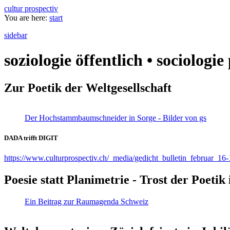
cultur prospectiv
You are here:
start
sidebar
soziologie öffentlich • sociologi
Zur Poetik der Weltgesellschaft
Der Hochstammbaumschneider in Sorge - Bilder von gs
DADA trifft DIGIT
https://www.culturprospectiv.ch/_media/gedicht_bulletin_februar_16-
Poesie statt Planimetrie - Trost der Poeti
Ein Beitrag zur Raumagenda Schweiz