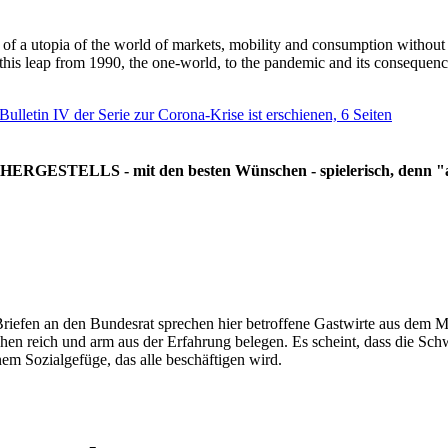
g of a utopia of the world of markets, mobility and consumption withou
 this leap from 1990, the one-world, to the pandemic and its consequenc
 Bulletin IV der Serie zur Corona-Krise ist erschienen, 6 Seiten
RGESTELLS - mit den besten Wünschen - spielerisch, denn "all
Briefen an den Bundesrat sprechen hier betroffene Gastwirte aus dem Mi
hen reich und arm aus der Erfahrung belegen. Es scheint, dass die Sc
nem Sozialgefüge, das alle beschäftigen wird.