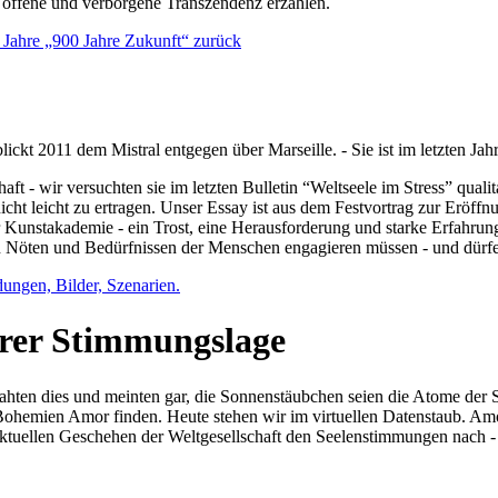
e offene und verborgene Transzendenz erzählen.
0 Jahre „900 Jahre Zukunft“ zurück
lickt 2011 dem Mistral entgegen über Marseille. - Sie ist im letzten J
ft - wir versuchten sie im letzten Bulletin “Weltseele im Stress” qual
nicht leicht zu ertragen. Unser Essay ist aus dem Festvortrag zur Eröf
 Kunstakademie - ein Trost, eine Herausforderung und starke Erfahrun
en Nöten und Bedürfnissen der Menschen engagieren müssen - und dürf
dungen, Bilder, Szenarien.
ihrer Stimmungslage
ejahten dies und meinten gar, die Sonnenstäubchen seien die Atome der
n Bohemien Amor finden. Heute stehen wir im virtuellen Datenstaub. Am
aktuellen Geschehen der Weltgesellschaft den Seelenstimmungen nach - 