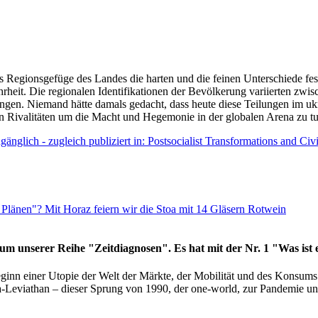
as Regionsgefüge des Landes die harten und die feinen Unterschiede fes
hrheit. Die regionalen Identifikationen der Bevölkerung variierten zwi
ngen. Niemand hätte damals gedacht, dass heute diese Teilungen im uk
 den Rivalitäten um die Macht und Hegemonie in der globalen Arena zu t
änglich - zugleich publiziert in: Postsocialist Transformations and Ci
Plänen"? Mit Horaz feiern wir die Stoa mit 14 Gläsern Rotwein
läum unserer Reihe "Zeitdiagnosen". Es hat mit der Nr. 1 "Was ist
eginn einer Utopie der Welt der Märkte, der Mobilität und des Konsu
viathan – dieser Sprung von 1990, der one-world, zur Pandemie und i