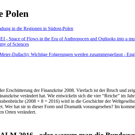
e Polen
undung in die Regionen in Südost-Polen
 - Space of Flows in the Era of Anthropocen and Outlooks into a mult
emy of Sciences
r Meier-Dallach): Wichtige Folgerungen werden zusammengefasst - Engl
der Erschütterung der Finanzkrise 2008. Vierfach ist der Bruch und zeig
 Finanzkrise verändert hat. Wie entwickeln sich die vier “Reiche” im J
abenbrüche (2008 + 8 = 2016) wird in die Geschichte der Weltgesellsch
itet. Wer hat sie in dieser Form und Dramatik vorausgesehen? Im komm
nen Orten verändert.
016 - oder warum man die Bundesverfa