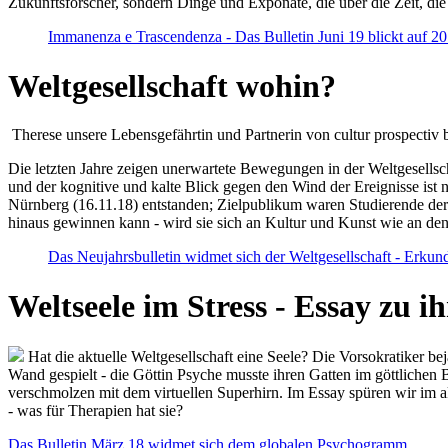
Zukunftsforscher, sondern Dinge und Exponate, die über die Zeit, di
Immanenza e Trascendenza - Das Bulletin Juni 19 blickt auf 2
Weltgesellschaft wohin?
Therese unsere Lebensgefährtin und Partnerin von cultur prospectiv b
Die letzten Jahre zeigen unerwartete Bewegungen in der Weltgesellscha
und der kognitive und kalte Blick gegen den Wind der Ereignisse ist 
Nürnberg (16.11.18) entstanden; Zielpublikum waren Studierende der
hinaus gewinnen kann - wird sie sich an Kultur und Kunst wie an d
Das Neujahrsbulletin widmet sich der Weltgesellschaft - Erkun
Weltseele im Stress - Essay zu 
Hat die aktuelle Weltgesellschaft eine Seele? Die Vorsokratiker b
Wand gespielt - die Göttin Psyche musste ihren Gatten im göttliche
verschmolzen mit dem virtuellen Superhirn. Im Essay spüren wir im 
- was für Therapien hat sie?
Das Bulletin März 18 widmet sich dem globalen Psychogramm