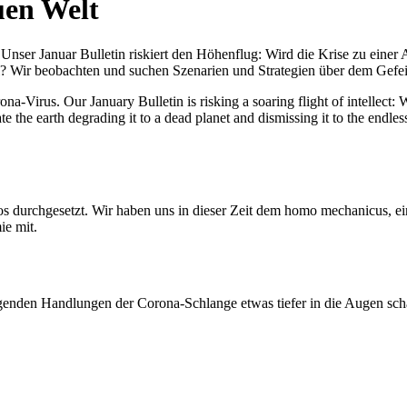
uen Welt
nser Januar Bulletin riskiert den Höhenflug: Wird die Krise zu einer 
All? Wir beobachten und suchen Szenarien und Strategien über dem Ge
-Virus. Our January Bulletin is risking a soaring flight of intellect: Wi
te the earth degrading it to a dead planet and dismissing it to the endl
os durchgesetzt. Wir haben uns in dieser Zeit dem homo mechanicus, e
ie mit.
genden Handlungen der Corona-Schlange etwas tiefer in die Augen sc