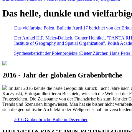
Das helle, dunkle und vielfarbig
Das vielfarbige Polen, Bulletin April 17 berichtet von der Erk
Der Artikel H.P. Meier-Dallach, Gunter Heinikel, "PANTA RHEI
Institute of Geography and Spatial Organization", Polish Acad
Synthesebericht der Polenprojekte (Dieter Zürcher, Hans-Pete
2016 - Jahr der globalen Grabenbrüche
Im Jahr 2016 kehrte die harte Geopolitik zurück - acht Jahre nach 
Kaczynski, Erdogan illustrieren Beispiele, wie sich die Welt seit der
Fragezeichen. Die Zeitspanne von der Finanzkrise bis zum Jahr der Gr
Trends und Szenarien hingewiesen. Man hat sie bisher nicht verarbe
sich die geopolitische Architektur der Weltgesellschaft an verschiede
2016 Grabenbrüche Bulletin Dezember
HELVETIA SINGT DEN SCHWEIZERPSALM 2