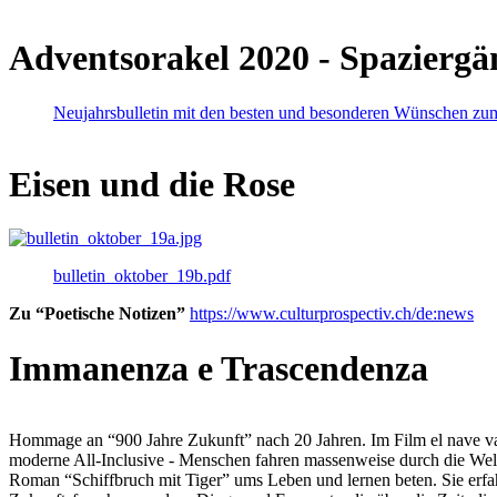
Adventsorakel 2020 - Spaziergä
Neujahrsbulletin mit den besten und besonderen Wünschen zu
Eisen und die Rose
bulletin_oktober_19b.pdf
Zu “Poetische Notizen”
https://www.culturprospectiv.ch/de:news
Immanenza e Trascendenza
Hommage an “900 Jahre Zukunft” nach 20 Jahren. Im Film el nave va lies
moderne All-Inclusive - Menschen fahren massenweise durch die Weltm
Roman “Schiffbruch mit Tiger” ums Leben und lernen beten. Sie erfah